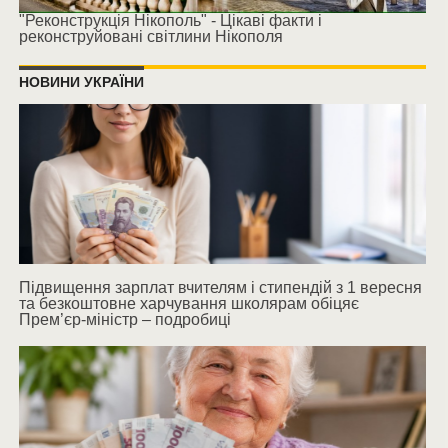
"Реконструкція Нікополь" - Цікаві факти і
реконструйовані світлини Нікополя
НОВИНИ УКРАЇНИ
Підвищення зарплат вчителям і стипендій з 1 вересня
та безкоштовне харчування школярам обіцяє
Прем’єр-міністр – подробиці