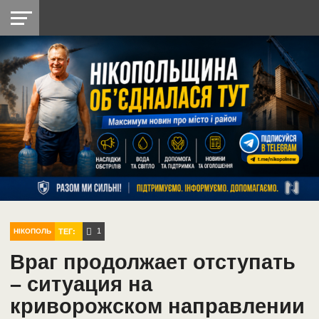
НІКОПОЛЬ
РАДІО
РАЙОН
СІЧЕСЛАВСЬКА
УКРАЇНА
РЕТРО
ЛАЙТ
УКРАЇНА
ДОПОМОГА
НІКОПОЛЬ
1
ТЕГ:
НІКОПОЛЬ
Враг продолжает отступать
– ситуация на
криворожском направлении