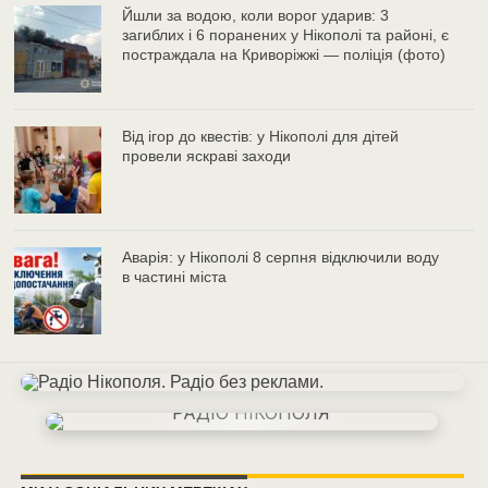
Йшли за водою, коли ворог ударив: 3
загиблих і 6 поранених у Нікополі та районі, є
постраждала на Криворіжжі — поліція (фото)
Від ігор до квестів: у Нікополі для дітей
провели яскраві заходи
Аварія: у Нікополі 8 серпня відключили воду
в частині міста