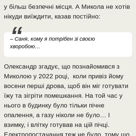
у більш безпечні місця. А Микола не хотів
нікуди виїждити, казав постійно:
– Саня, кому я потрібен зі своєю
хворобою…
Олександр згадує, що познайомився з
Миколою у 2022 році, коли привіз йому
восени перші дрова, щоб він міг готувати
їжу та зігріти помешкання. На той час у
нього в будинку було тільки пічне
опалення, а газу ніколи не було… І
взимку, і влітку готував на цій пічці.
Електропостачання теж не було, тому що