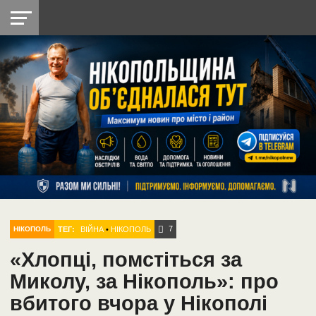
НІКОПОЛЬ
РАДІО
РАЙОН
СІЧЕСЛАВСЬКА
УКРАЇНА
РЕТРО
ЛАЙТ
УКРАЇНА
ДОПОМОГА
НІКОПОЛЬ
7
ТЕГ:
ВІЙНА
•
НІКОПОЛЬ
НІКОПОЛЬ
«Хлопці, помстіться за
Миколу, за Нікополь»: про
вбитого вчора у Нікополі