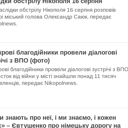
ідки обстрілу Нікополя 16 серпня
аслідки обстрілу Нікополя 16 серпня розповів
рі міський голова Олександр Саюк, передає
olnews.
крові благодійники провели діалогові
ічі з ВПО (фото)
ові благодійники провели діалогові зустрічі з ВПО
сток від війни у місті знайшли понад 11 тисяч
еленців, передає Nikopolnews.
 знають про неї, і ми знаємо, і кожен
є» – Євтушенко про німецьку дорогу на