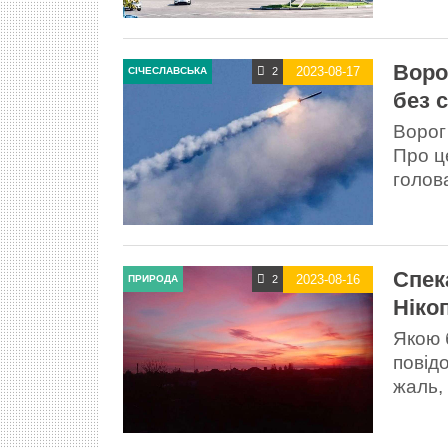
Воро
2023-08-17
2
СІЧЕСЛАВСЬКА
без 
Ворог
Про ц
голов
Спек
2023-08-16
2
ПРИРОДА
Ніко
Якою 
повід
жаль,