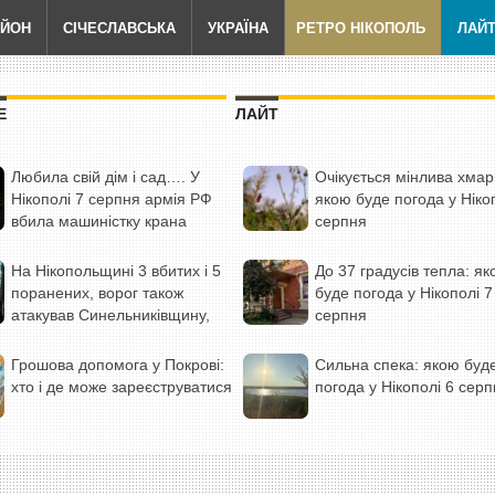
АЙОН
СІЧЕСЛАВСЬКА
УКРАЇНА
РЕТРО НІКОПОЛЬ
ЛАЙ
Е
ЛАЙТ
Любила свій дім і сад…. У
Очікується мінлива хмар
Нікополі 7 серпня армія РФ
якою буде погода у Ніко
вбила машиністку крана
серпня
(фото)
На Нікопольщині 3 вбитих і 5
До 37 градусів тепла: я
поранених, ворог також
буде погода у Нікополі 7
атакував Синельниківщину,
серпня
Кам’янський, Криворізький і
Дніпровський райони (фото)
Грошова допомога у Покрові:
Сильна спека: якою буд
хто і де може зареєструватися
погода у Нікополі 6 сер