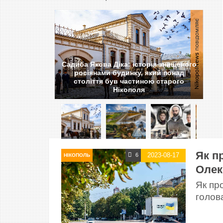
Садиба Якова Діка: історія знищеного
росіянами будинку, який понад
століття був частиною старого
Нікополя
Як п
2023-08-17
6
НІКОПОЛЬ
Олек
Як про
голов