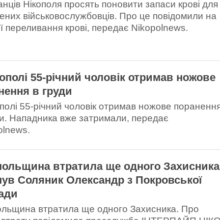
нців Нікополя просять поновити запаси крові для
ених військовослужбовців. Про це повідомили на
ії переливання крові, передає Nikopolnews.
кополі 55-річний чоловік отримав ножове
нення в груди
ополі 55-річний чоловік отримав ножове пораненн
ди. Нападника вже затримали, передає
olnews.
польщина втратила ще одного Захисника
нув Соляник Олександр з Покровської
ади
ольщина втратила ще одного Захисника. Про