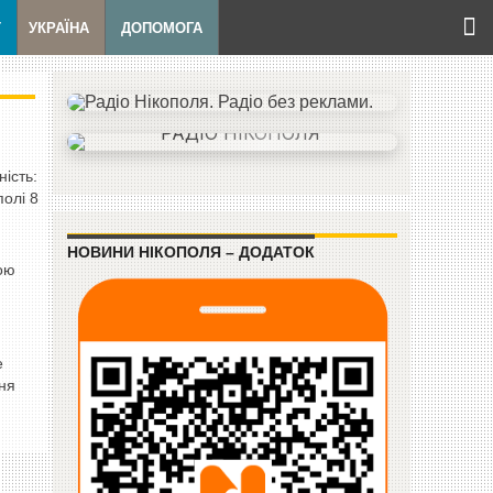
Т
УКРАЇНА
ДОПОМОГА
ність:
полі 8
НОВИНИ НІКОПОЛЯ – ДОДАТОК
кою
е
пня