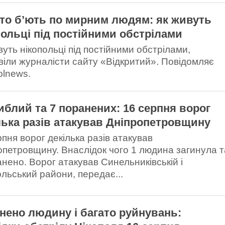
то б’ють по мирним людям: як живуть
польці під постійними обстрілами
вуть нікопольці під постійними обстрілами,
віли журналісти сайту «Відкритий». Повідомляє
olnews.
гиблий та 7 поранених: 16 серпня ворог
лька разів атакував Дніпропетровщину
рпня ворог декілька разів атакував
опетровщину. Внаслідок чого 1 людина загинула т
анено. Ворог атакував Синельниківській і
ольський райони, передає...
нено людину і багато руйнувань: