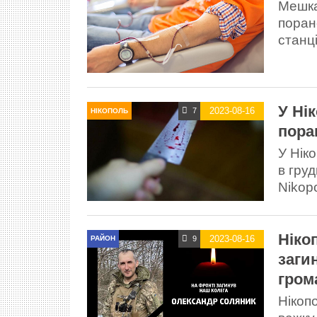
Мешка
поран
станц
У Ні
2023-08-16
7
НІКОПОЛЬ
пора
У Нік
в гру
Nikop
Ніко
2023-08-16
9
РАЙОН
заги
гром
Нікоп