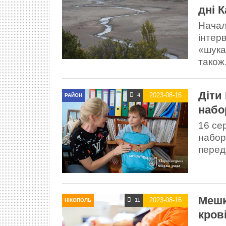
дні 
Начал
інтерв
«шукач
також.
Діти
2023-08-16
4
РАЙОН
набо
16 се
наборі
перед
Мешк
2023-08-16
11
НІКОПОЛЬ
кров