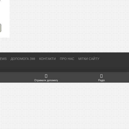
О
,
NEWS
ДОПОМОГА ЗМІ
КОНТАКТИ
ПРО НАС
МІТКИ САЙТУ
Отримати допомогу
Радіо