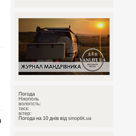
Погода
Нікополь
вологість:
тиск:
вітер:
Погода на 10 днів від
sinoptik.ua
и