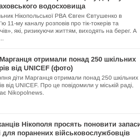
Каховського водосховища
ьник Нікопольської РВА Євген Євтушенко в
’ю 11-му каналу розповів про тік-токерів та
ів», які, ризикуючи життям, виходять на берег. А
..
 Марганця отримали понад 250 шкільних
рів від UNICEF (фото)
рпня діти Марганця отримали понад 250 шкільних
в від UNICEF. Про це повідомили у міській раді,
ає Nikopolnews.
анців Нікополя просять поновити запас
і для поранених військовослужбовців