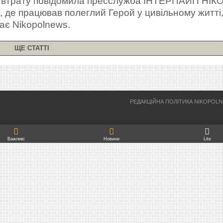
 втрату повідомила пресслужба ІНТЕРПАЙП НІК
 де працював полеглий Герой у цивільному житті
ає Nikopolnews.
ЩЕ СТАТТІ
РЕДАКЦІЙНА ПОЛІТИКА NIKOPOL
Важливі
Новини
Lite