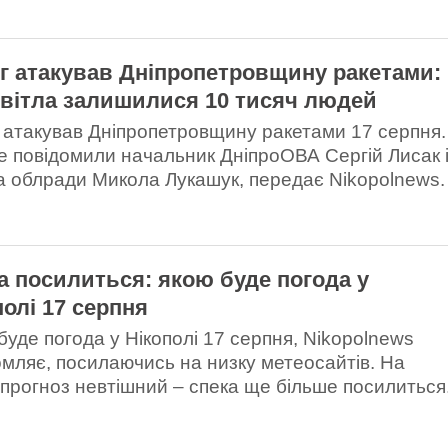
г атакував Дніпропетровщину ракетами:
світла залишилися 10 тисяч людей
 атакував Дніпропетровщину ракетами 17 серпня.
е повідомили начальник ДніпроОВА Сергій Лисак 
а облради Микола Лукашук, передає Nikopolnews.
а посилиться: якою буде погода у
полі 17 серпня
буде погода у Нікополі 17 серпня, Nikopolnews
омляє, посилаючись на низку метеосайтів. На
 прогноз невтішний – спека ще більше посилиться