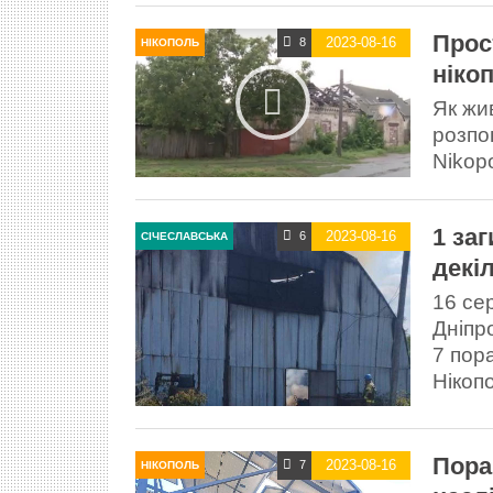
Прос
2023-08-16
8
НІКОПОЛЬ
ніко
Як жи
розпо
Nikop
1 за
2023-08-16
6
СІЧЕСЛАВСЬКА
декі
16 се
Дніпр
7 пор
Нікоп
Пора
2023-08-16
7
НІКОПОЛЬ