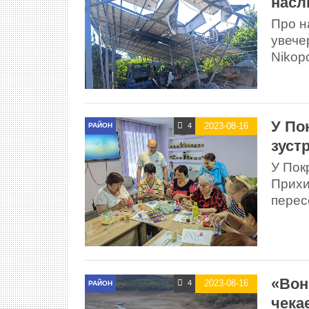
насл
Про н
увече
Nikop
У По
2023-08-16
4
РАЙОН
зустр
У Покр
Прихи
перес
«Вони
2023-08-16
4
РАЙОН
чека