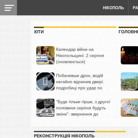
НІКОПОЛЬ
Р
ХІТИ
ГОЛОВН
Календар війни на
Нікопольщині: 2 серпня
(оновлюється)
Побачивши дрон, водій
негайно відчинив двері:
подробиці про удар по
маршрутці біля Нікополя і
відео після атаки
“Буде тільки гірше, з другої
оприлюднили у поліції
половини серпня будуть
зміни”: звернення до
мешканців Енергодара
РЕКОНСТРУКЦІЯ НІКОПОЛЬ