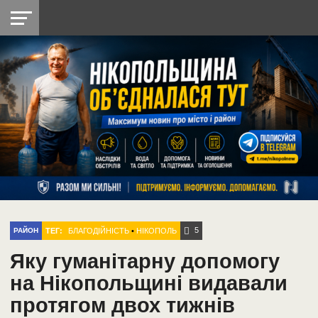
НІКОПОЛЬ
РАДІО
РАЙОН
СІЧЕСЛАВСЬКА
УКРАЇНА
РЕТРО
ЛАЙТ
УКРАЇНА
ДОПОМОГА
НІКОПОЛЬ
5
ТЕГ:
БЛАГОДІЙНІСТЬ
•
НІКОПОЛЬ
РАЙОН
Яку гуманітарну допомогу
на Нікопольщині видавали
протягом двох тижнів