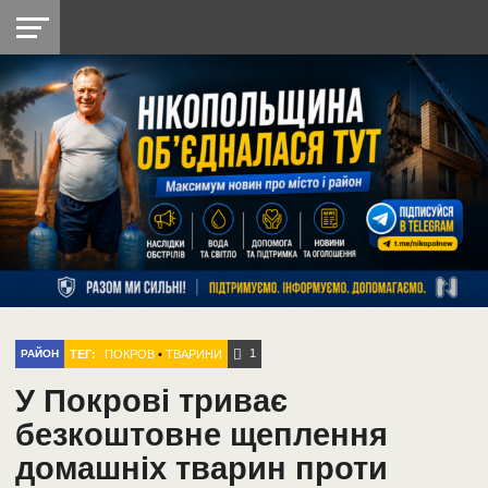
НІКОПОЛЬ
РАДІО
РАЙОН
СІЧЕСЛАВСЬКА
УКРАЇНА
РЕТРО
ЛАЙТ
УКРАЇНА
ДОПОМОГА
НІКОПОЛЬ
1
ТЕГ:
ПОКРОВ
•
ТВАРИНИ
РАЙОН
У Покрові триває
безкоштовне щеплення
домашніх тварин проти