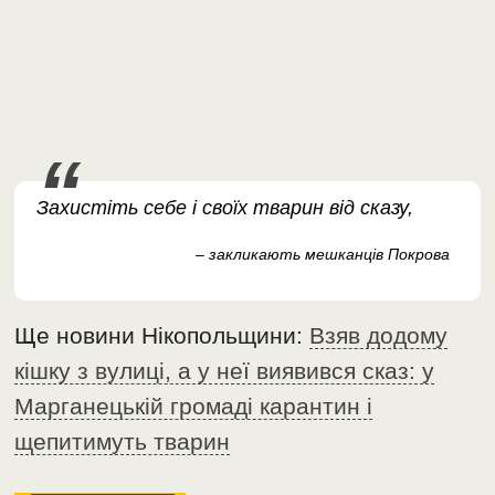
Захистіть себе і своїх тварин від сказу,
– закликають мешканців Покрова
Ще новини Нікопольщини:
Взяв додому
кішку з вулиці, а у неї виявився сказ: у
Марганецькій громаді карантин і
щепитимуть тварин