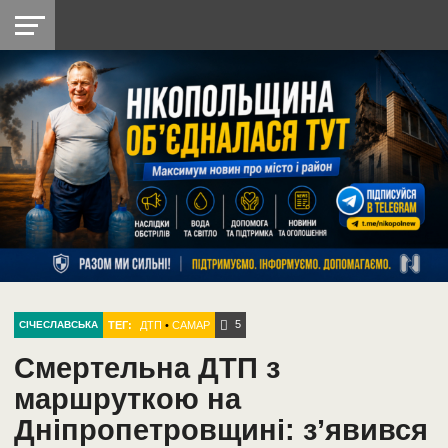
НІКОПОЛЬ
РАДІО
РАЙОН
СІЧЕСЛАВСЬКА
УКРАЇНА
РЕТРО
ЛАЙТ
УКРАЇНА
ДОПОМОГА
НІКОПОЛЬ
5
ТЕГ:
ДТП
•
САМАР
СІЧЕСЛАВСЬКА
Смертельна ДТП з
маршруткою на
Дніпропетровщині: з’явився