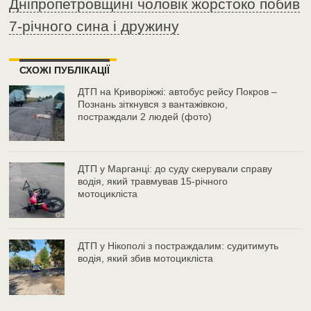
Дніпропетровщині чоловік жорстоко побив
7-річного сина і дружину
СХОЖІ ПУБЛІКАЦІЇ
ДТП на Криворіжжі: автобус рейсу Покров –
Познань зіткнувся з вантажівкою,
постраждали 2 людей (фото)
ДТП у Марганці: до суду скерували справу
водія, який травмував 15-річного
мотоцикліста
ДТП у Нікополі з постраждалим: судитимуть
водія, який збив мотоцикліста