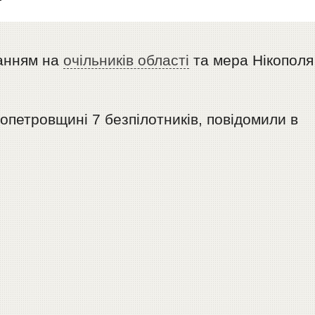
анням на
очільників області
та мера Нікополя
петровщині 7 безпілотників, повідомили в