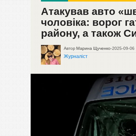
Атакував авто «шв
чоловіка: ворог г
району, а також С
Автор
Марина Щученко
-
2025-09-06
Журналіст