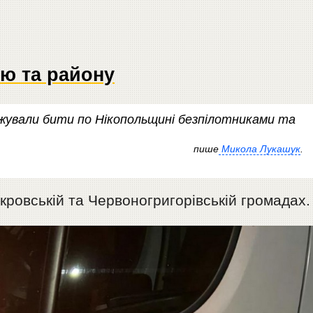
лю та району
овжували бити по Нікопольщині безпілотниками та
пише
Микола Лукашук
.
кровській та Червоногригорівській громадах.