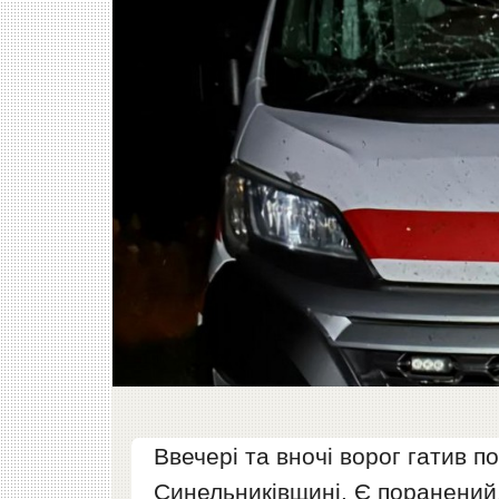
Ввечері та вночі ворог гатив п
Синельниківщині. Є поранений