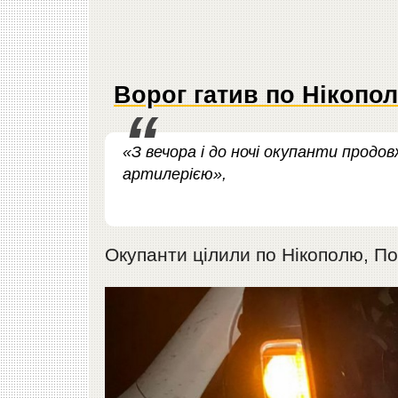
Ворог гатив по Нікопо
«З вечора і до ночі окупанти прод
артилерією»,
Окупанти цілили по Нікополю, По