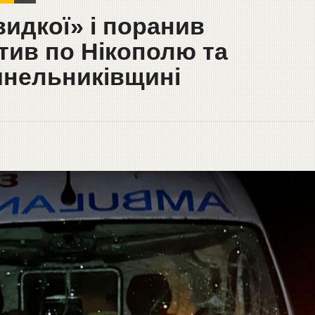
идкої» і поранив
атив по Нікополю та
инельниківщині