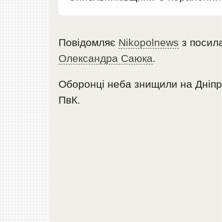
Повідомляє
Nikopolnews
з посил
Олександра Саюка
.
Оборонці неба знищили на Дніпро
ПвК.