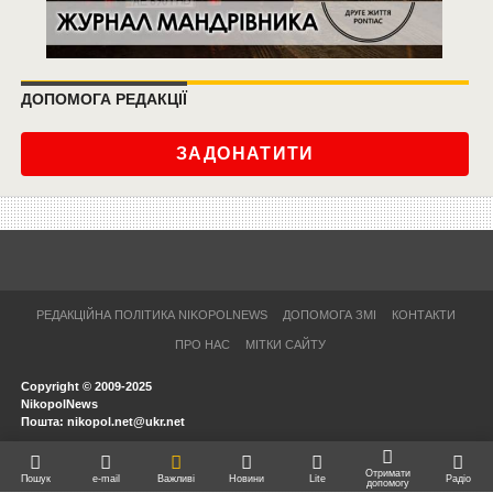
ДОПОМОГА РЕДАКЦІЇ
ЗАДОНАТИТИ
РЕДАКЦІЙНА ПОЛІТИКА NIKOPOLNEWS
ДОПОМОГА ЗМІ
КОНТАКТИ
ПРО НАС
МІТКИ САЙТУ
Copyright © 2009-2025
NikopolNews
Пошта: nikopol.net@ukr.net
Отримати
Пошук
e-mail
Важливі
Новини
Lite
Радіо
допомогу