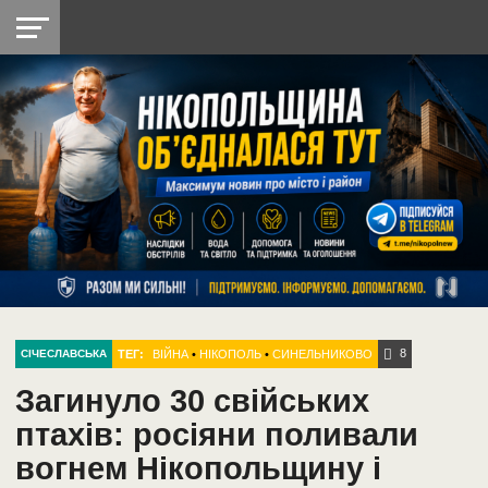
НІКОПОЛЬ
РАДІО
РАЙОН
СІЧЕСЛАВСЬКА
УКРАЇНА
РЕТРО
ЛАЙТ
УКРАЇНА
ДОПОМОГА
НІКОПОЛЬ
8
ТЕГ:
ВІЙНА
•
НІКОПОЛЬ
•
СИНЕЛЬНИКОВО
СІЧЕСЛАВСЬКА
Загинуло 30 свійських
птахів: росіяни поливали
вогнем Нікопольщину і