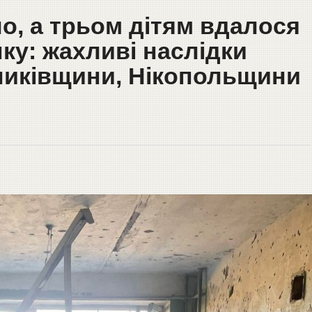
о, а трьом дітям вдалося
ку: жахливі наслідки
никівщини, Нікопольщини