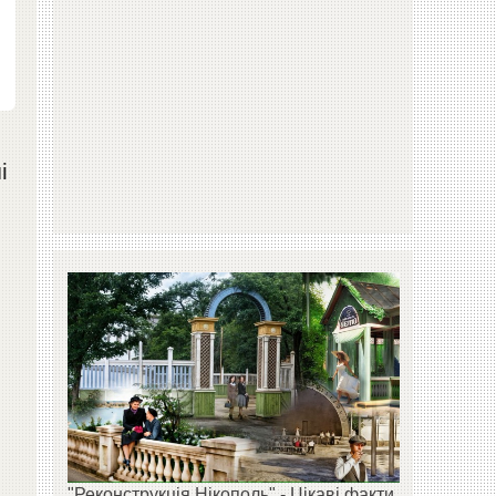
і
"Реконструкція Нікополь" - Цікаві факти