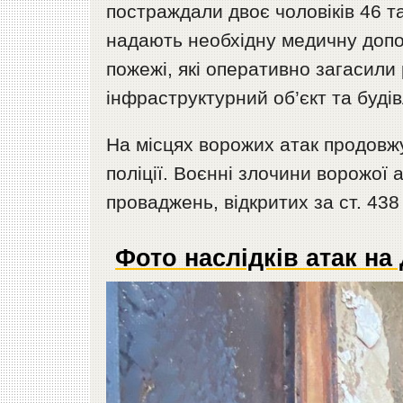
постраждали двоє чоловіків 46 та
надають необхідну медичну допом
пожежі, які оперативно загасил
інфраструктурний об’єкт та буді
На місцях ворожих атак продовж
поліції. Воєнні злочини ворожої 
проваджень, відкритих за ст. 438
Фото наслідків атак н