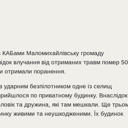
ав КАБами Маломихайлівську громаду
ідок влучання від отриманих травм помер 50
ни отримали поранення.
ав ударним безпілотником одне із селищ
прийшлося по приватному будинку. Внаслідок
ловік та дружина, які там мешкали. Ще трьо
динку живими та неушкодженими. Їх будинок