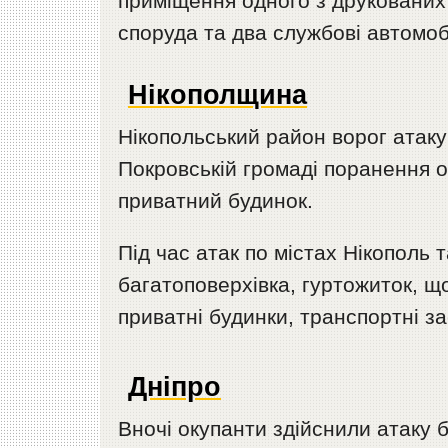
приміщення одного з друкованих 
споруда та два службові автомобіл
Нікополщина
Нікопольський район ворог атак
Покровській громаді поранення о
приватний будинок.
Під час атак по містах Нікополь
багатоповерхівка, гуртожиток, щ
приватні будинки, транспортні з
Дніпро
Вночі окупанти здійснили атаку 