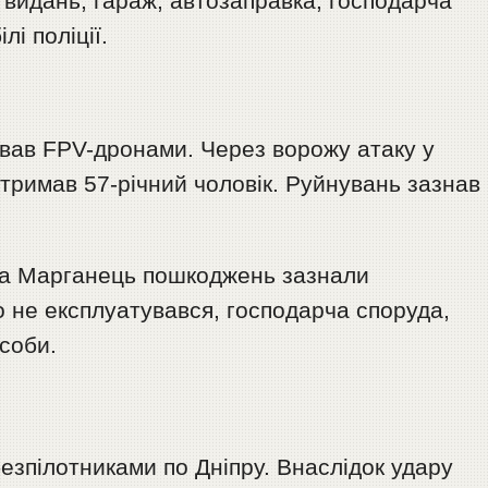
видань, гараж, автозаправка, господарча
і поліції.
ував FPV-дронами. Через ворожу атаку у
тримав 57-річний чоловік. Руйнувань зазнав
 та Марганець пошкоджень зазнали
о не експлуатувався, господарча споруда,
асоби.
безпілотниками по Дніпру. Внаслідок удару