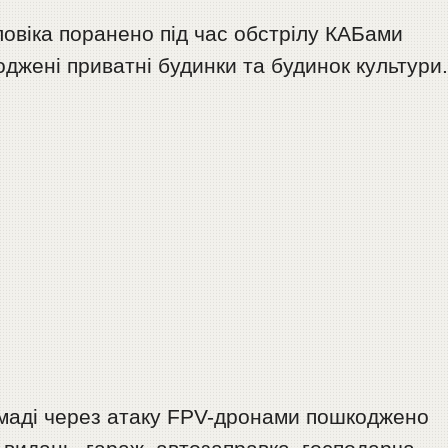
овіка поранено під час обстрілу КАБами
джені приватні будинки та будинок культури
ромаді через атаку FPV-дронами пошкоджено