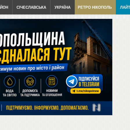
АЙОН
СІЧЕСЛАВСЬКА
УКРАЇНА
РЕТРО НІКОПОЛЬ
ЛАЙ