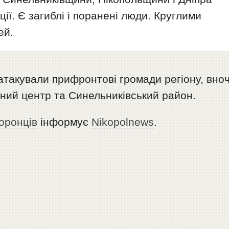
ції. Є загиблі і поранені люди. Круглими
ей.
такували прифронтові громади регіону, вноч
ний центр та Синельниківський район.
оронців
інформує
Nikopolnews
.