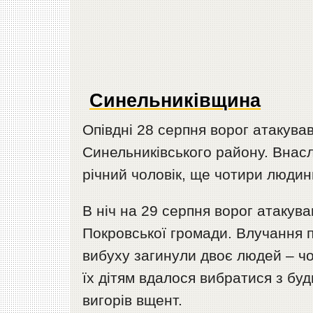
Синельниківщина
Опівдні 28 серпня ворог атакув
Синельниківського району. Внасл
річний чоловік, ще чотири люди
В ніч на 29 серпня ворог атакув
Покровської громади. Влучання 
вибуху загинули двоє людей – чо
їх дітям вдалося вибратися з бу
вигорів вщент.