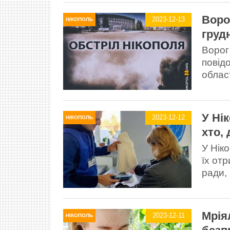
Воро
2023-12-13
НІКОПОЛЬ
груд
Ворог 
повід
област
У Ні
2023-12-12
НІКОПОЛЬ
хто,
У Нік
їх от
ради,
Мрія
2023-12-11
НІКОПОЛЬ