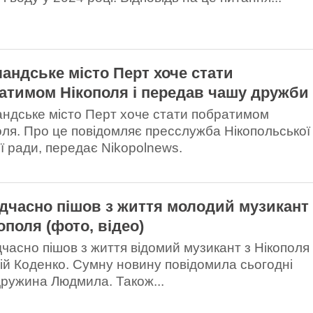
андське місто Перт хоче стати
атимом Нікополя і передав чашу дружби
ндське місто Перт хоче стати побратимом
оля. Про це повідомляє пресслужба Нікопольської
ої ради, передає Nikopolnews.
дчасно пішов з життя молодий музикант
ополя (фото, відео)
часно пішов з життя відомий музикант з Нікополя
ій Коденко. Сумну новину повідомила сьогодні
дружина Людмила. Також...