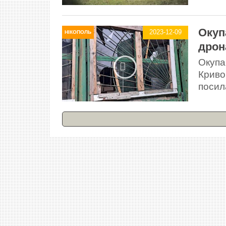
Окуп
2023-12-09
НІКОПОЛЬ
дрон
Окупа
Криво
посила