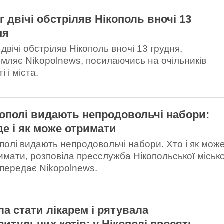
г двічі обстріляв Нікополь вночі 13
ня
двічі обстріляв Нікополь вночі 13 грудня,
омляє Nikopolnews, посилаючись на очільників
і і міста.
кополі видають непродовольчі набори:
 де і як може отримати
ополі видають непродовольчі набори. Хто і як мож
римати, розповіла пресслужба Нікопольської місько
 передає Nikopolnews.
ла стати лікарем і рятувала