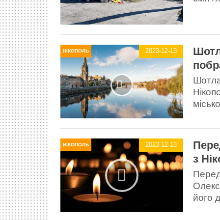
Шотл
2023-12-13
НІКОПОЛЬ
побр
Шотла
Нікоп
міськ
Пере
2023-12-13
НІКОПОЛЬ
з Нік
Перед
Олекс
його 