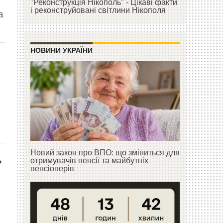
"Реконструкція Нікополь" - Цікаві факти
і реконструйовані світлини Нікополя
а
НОВИНИ УКРАЇНИ
Новий закон про ВПО: що зміниться для
ь
отримувачів пенсії та майбутніх
пенсіонерів