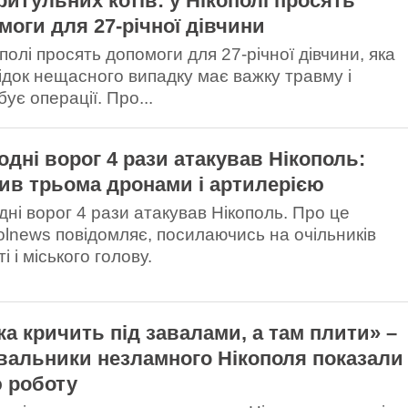
ритульних котів: у Нікополі просять
моги для 27-річної дівчини
полі просять допомоги для 27-річної дівчини, яка
ідок нещасного випадку має важку травму і
ує операції. Про...
одні ворог 4 рази атакував Нікополь:
ив трьома дронами і артилерією
дні ворог 4 рази атакував Нікополь. Про це
olnews повідомляє, посилаючись на очільників
і і міського голову.
ка кричить під завалами, а там плити» –
вальники незламного Нікополя показали
 роботу