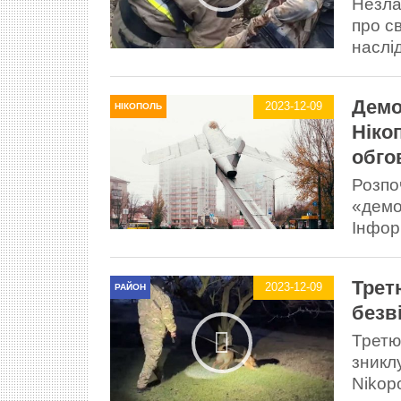
Незла
про с
наслід
Демон
2023-12-09
НІКОПОЛЬ
Ніко
обго
Розпо
«демон
Інфор
Трет
2023-12-09
РАЙОН
безв
Третю
зникл
Nikop