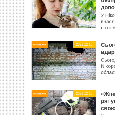
безп
допо
У Ніко
внасл
потреб
Сьог
2023-12-10
НІКОПОЛЬ
вдар
Сього
Nikop
област
«Жін
2023-12-10
НІКОПОЛЬ
ряту
свою