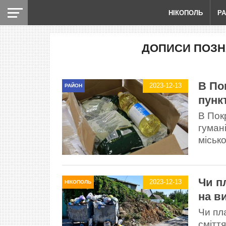
НІКОПОЛЬ
Р
ДОПИСИ ПОЗН
В По
2023-12-13
РАЙОН
пунк
В Пок
гуман
міськ
Чи п
2023-12-13
НІКОПОЛЬ
на ви
Чи пл
сміття