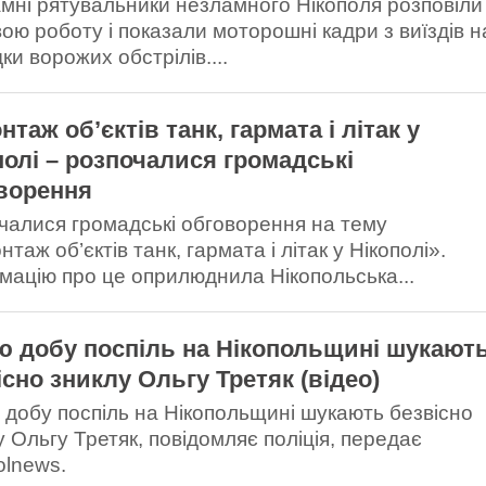
мні рятувальники незламного Нікополя розповіли
вою роботу і показали моторошні кадри з виїздів н
ки ворожих обстрілів....
таж об’єктів танк, гармата і літак у
полі – розпочалися громадські
ворення
чалися громадські обговорення на тему
таж об’єктів танк, гармата і літак у Нікополі».
мацію про це оприлюднила Нікопольська...
ю добу поспіль на Нікопольщині шукают
існо зниклу Ольгу Третяк (відео)
 добу поспіль на Нікопольщині шукають безвісно
у Ольгу Третяк, повідомляє поліція, передає
olnews.