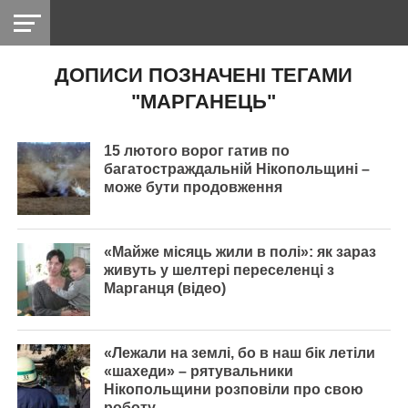
ДОПИСИ ПОЗНАЧЕНІ ТЕГАМИ
НІКОПОЛЬ
РАДІО
РАЙОН
СІЧЕСЛАВСЬКА
УКРАЇНА
РЕТРО
ЛАЙТ
УКРАЇНА
ДОПОМОГА
"МАРГАНЕЦЬ"
НІКОПОЛЬ
15 лютого ворог гатив по
багатостраждальній Нікопольщині –
може бути продовження
«Майже місяць жили в полі»: як зараз
живуть у шелтері переселенці з
Марганця (відео)
«Лежали на землі, бо в наш бік летіли
«шахеди» – рятувальники
Нікопольщини розповіли про свою
роботу