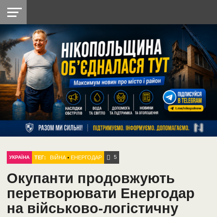
НІКОПОЛЬ
РАДІО
РАЙОН
СІЧЕСЛАВСЬКА
УКРАЇНА
РЕТРО
ЛАЙТ
УКРАЇНА
ДОПОМОГА
НІКОПОЛЬ
5
ТЕГ:
ВІЙНА
•
ЕНЕРГОДАР
УКРАЇНА
Окупанти продовжують
перетворювати Енергодар
на військово-логістичну