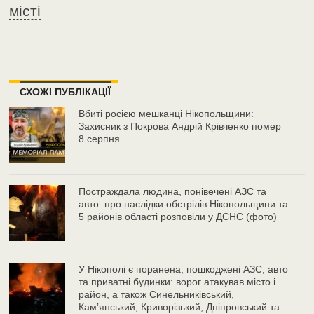
місті
СХОЖІ ПУБЛІКАЦІЇ
Вбиті росією мешканці Нікопольщини:
Захисник з Покрова Андрій Крівченко помер
8 серпня
Постраждала людина, понівечені АЗС та
авто: про наслідки обстрілів Нікопольщини та
5 районів області розповіли у ДСНС (фото)
У Нікополі є поранена, пошкоджені АЗС, авто
та приватні будинки: ворог атакував місто і
район, а також Синельниківський,
Камʼянський, Криворізький, Дніпровський та