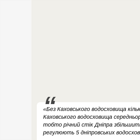
«Без Каховського водосховища кільк
Каховського водосховища середньор
тобто річний стік Дніпра збільшить
регулюють 5 дніпровських водосхо