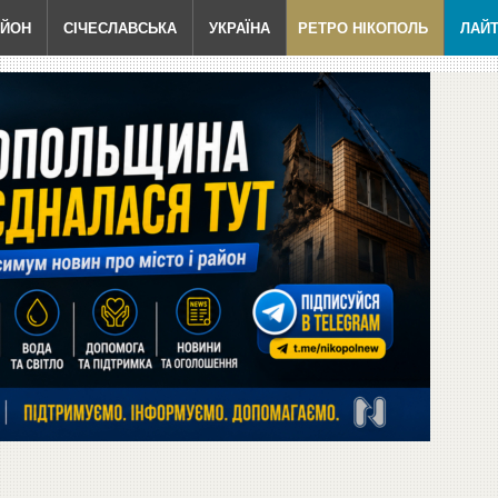
АЙОН
СІЧЕСЛАВСЬКА
УКРАЇНА
РЕТРО НІКОПОЛЬ
ЛАЙ