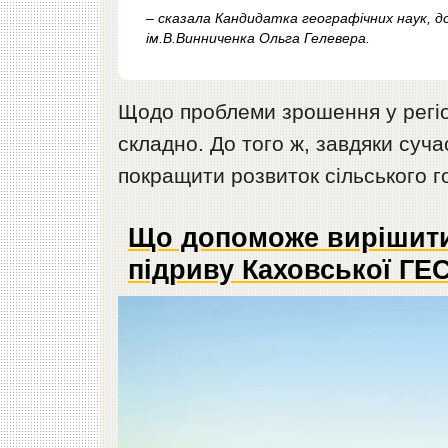
– сказала Кандидатка географічних наук, д
ім.В.Винниченка Ольга Гелевера.
Щодо проблеми зрошення у регіон
складно. До того ж, завдяки суч
покращити розвиток сільського г
Що допоможе вирішити
підриву Каховської ГЕ