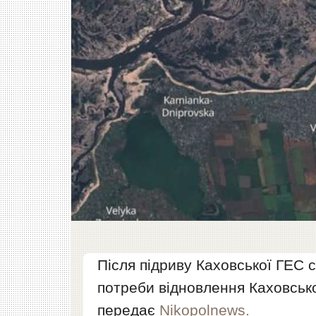
Після підриву Каховської ГЕС 
потреби відновлення Каховсь
передає
Nikopolnews.