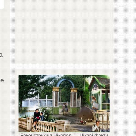
а
.
не
и
"Реконструкція Нікополь" - Цікаві факти