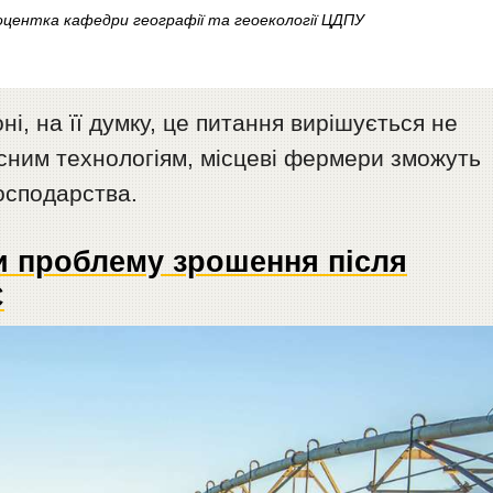
оцентка кафедри географії та геоекології ЦДПУ
і, на її думку, це питання вирішується не
асним технологіям, місцеві фермери зможуть
осподарства.
 проблему зрошення після
С