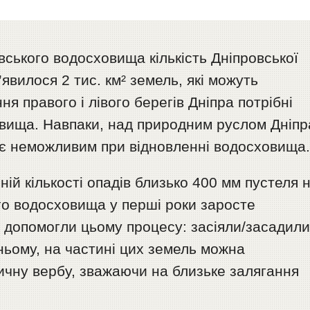
вського водосховища кількість Дніпровської
явилося 2 тис. км² земель, які можуть
я правого і лівого берегів Дніпра потрібні
овища. Навпаки, над природним руслом Дніпр
 є неможливим при відновленні водосховища
ній кількості опадів близько 400 мм пустеля 
го водосховища у перші роки заросте
 допомогли цьому процесу: засіяли/засадил
ньому, на частині цих земель можна
ичну вербу, зважаючи на близьке залягання