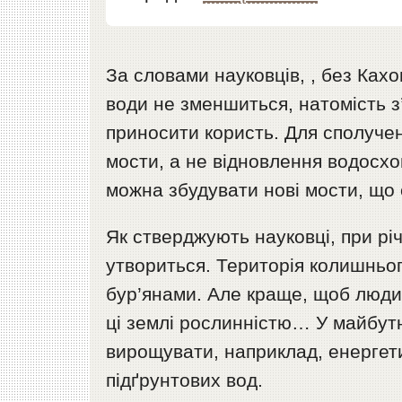
За словами науковців, , без Кахо
води не зменшиться, натомість з’
приносити користь. Для сполученн
мости, а не відновлення водосх
можна збудувати нові мости, що
Як стверджують науковці, при річ
утвориться. Територія колишньо
бур’янами. Але краще, щоб люди
ці землі рослинністю… У майбут
вирощувати, наприклад, енергет
підґрунтових вод.