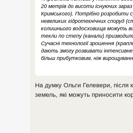
20 метрів до висоти існуючих зараз 
Кримського). Потрібно розробити с
невеликих гідротехнічних споруд (с
колишнього водосховища можуть вир
текли по степу (канали) призводили
Сучасні технології зрошення (крапл
дають змогу розвивати інтенсивне 
більш прибутковим, ніж вирощуванн
На думку Ольги Гелевери, після к
земель, які можуть приносити ко