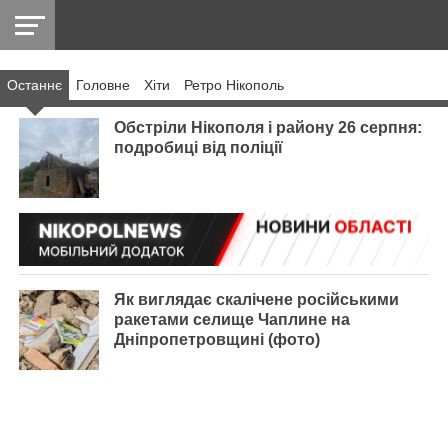
Останнє
Головнe
Хіти
Ретро Нікополь
НІКОПОЛЬ
РАДІО
РАЙОН
СІЧЕСЛАВСЬКА
УКРАЇНА
РЕТРО
ЛАЙТ
УКРАЇНА
ДОПОМОГА
НІКОПОЛЬ
Обстріли Нікополя і району 26 серпня:
подробиці від поліції
Як виглядає скалічене російськими
ракетами селище Чаплине на
Дніпропетровщині (фото)