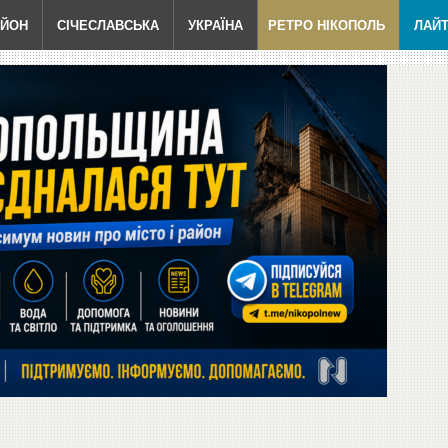
АЙОН
СІЧЕСЛАВСЬКА
УКРАЇНА
РЕТРО НІКОПОЛЬ
ЛАЙ