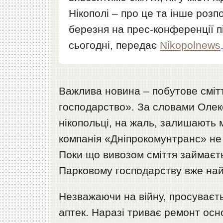
Нікополі – про це та інше роз
березня на прес-конференції пі
сьогодні, передає
Nikopolnews
Важлива новина – побутове сміт
господарство». За словами Олек
нікопольці, на жаль, залишають м
компанія «Дніпрокомунтранс» не 
Поки що вивозом сміття займаєть
Парковому господарству вже на
Незважаючи на війну, просуваєт
аптек. Наразі триває ремонт осн