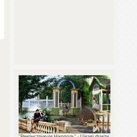
х
"Реконструкція Нікополь" - Цікаві факти