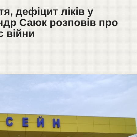
тя, дефіцит ліків у
ндр Саюк розповів про
с війни