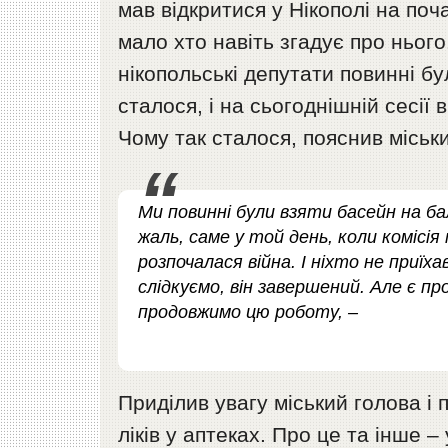
мав відкритися у Нікополі на поч
мало хто навіть згадує про ньог
нікопольські депутати повинні б
сталося, і на сьогоднішній сесії 
Чому так сталося, пояснив міськ
Ми повинні були взяти басейн на ба
жаль, саме у той день, коли комісі
розпочалася війна. І ніхто не приїха
слідкуємо, він завершений. Але є 
продовжимо цю роботу, –
Приділив увагу міський голова і 
ліків у аптеках. Про це та інше –