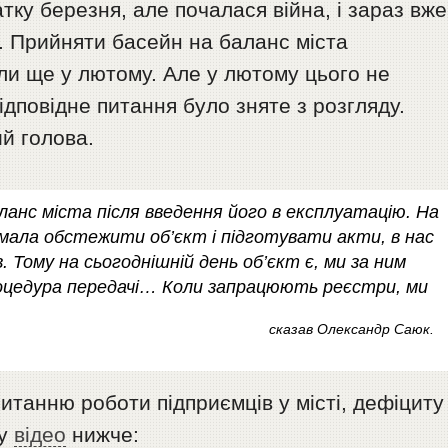
атку березня, але почалася війна, і зараз вже
о. Прийняти басейн на баланс міста
ули ще у лютому. Але у лютому цього не
відповідне питання було зняте з розгляду.
ий голова.
ланс міста після введення його в експлуатацію. На
я мала обстежити об’єкт і підготувати акти, в нас
в. Тому на сьогоднішній день об’єкт є, ми за ним
процедура передачі… Коли запрацюють реєстри, ми
сказав Олександр Саюк.
питанню роботи підприємців у місті, дефіциту
 у
відео
нижче: