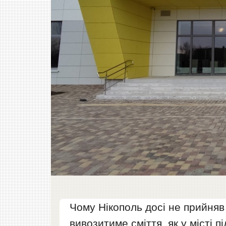
Чому Нікополь досі не прийняв
вивозитиме сміття, як у місті п