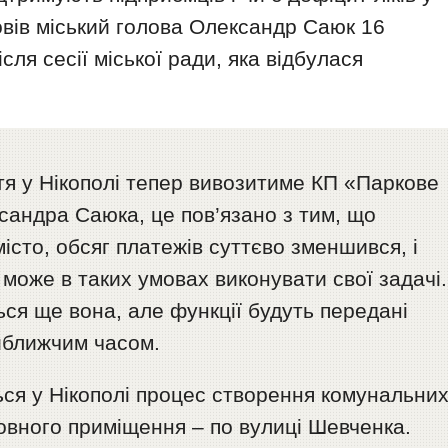
повів міський голова Олександр Саюк 16
сля сесії міської ради, яка відбулася
.
тя у Нікополі тепер вивозитиме КП «Паркове
сандра Саюка, це пов’язано з тим, що
істо, обсяг платежів суттєво зменшився, і
може в таких умовах виконувати свої задачі.
ся ще вона, але функції будуть передані
йближчим часом.
ься у Нікополі процес створення комунальни
овного приміщення – по вулиці Шевченка.