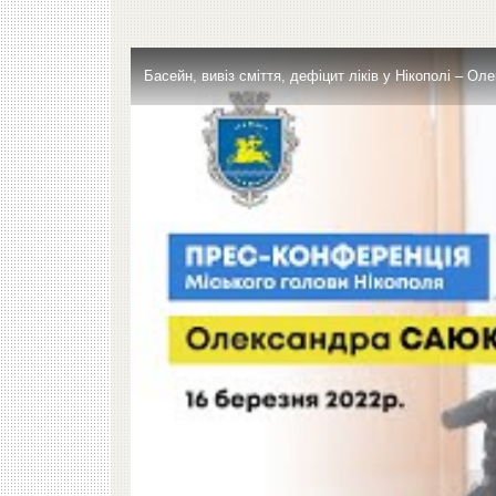
Басейн, вивіз сміття, дефіцит ліків у Нікополі – Ол