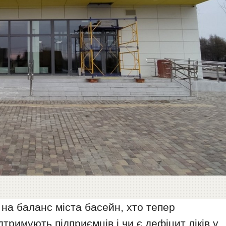
 на баланс міста басейн, хто тепер
ідтримують підприємців і чи є дефіцит ліків у