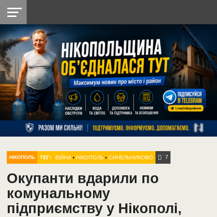
НІКОПОЛЬ
РАДІО
РАЙОН
СІЧЕСЛАВСЬКА
УКРАЇНА
РЕТРО
ЛАЙТ
УКРАЇНА
ДОПОМОГА
НІКОПОЛЬ
7
ТЕГ:
ВІЙНА
•
НІКОПОЛЬ
•
СИНЕЛЬНИКОВО
НІКОПОЛЬ
Окупанти вдарили по
комунальному
підприємству у Нікополі,