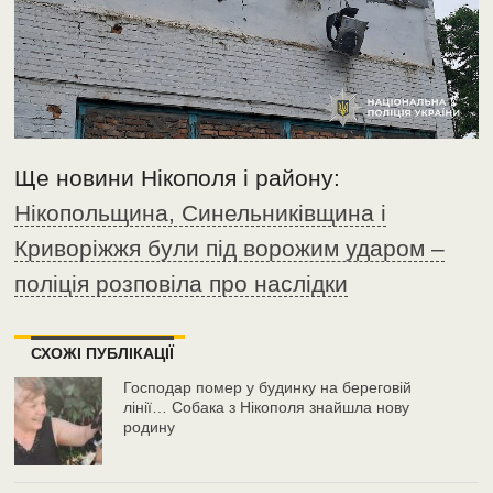
Ще новини Нікополя і району:
Нікопольщина, Синельниківщина і
Криворіжжя були під ворожим ударом –
поліція розповіла про наслідки
СХОЖІ ПУБЛІКАЦІЇ
Господар помер у будинку на береговій
лінії… Собака з Нікополя знайшла нову
родину