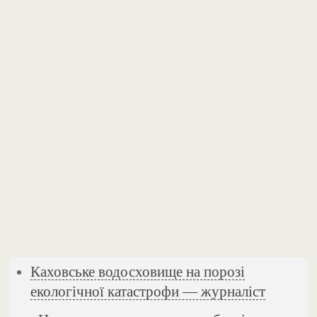
Каховське водосховище на порозі
екологічної катастрофи — журналіст