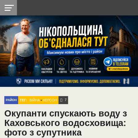
НІКОПОЛЬ
РАДІО
РАЙОН
СІЧЕСЛАВСЬКА
УКРАЇНА
РЕТРО
ЛАЙТ
УКРАЇНА
ДОПОМОГА
НІКОПОЛЬ
7
ТЕГ:
ВІЙНА
•
ХЕРСОН
РАЙОН
Окупанти спускають воду з
Каховського водосховища:
фото з супутника