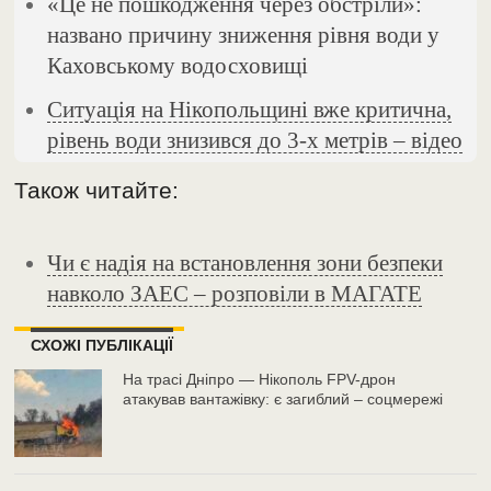
«Це не пошкодження через обстріли»:
названо причину зниження рівня води у
Каховському водосховищі
Ситуація на Нікопольщині вже критична,
рівень води знизився до 3-х метрів – відео
Також читайте:
Чи є надія на встановлення зони безпеки
навколо ЗАЕС – розповіли в МАГАТЕ
СХОЖІ ПУБЛІКАЦІЇ
На трасі Дніпро — Нікополь FPV-дрон
атакував вантажівку: є загиблий – соцмережі