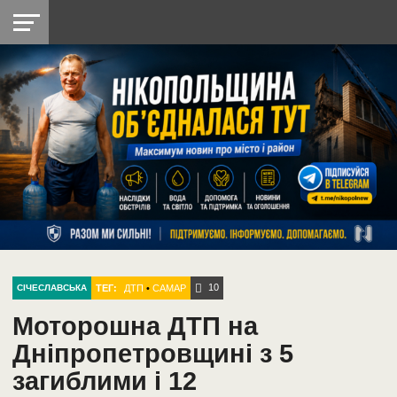
НІКОПОЛЬ
РАДІО
РАЙОН
СІЧЕСЛАВСЬКА
УКРАЇНА
РЕТРО
ЛАЙТ
УКРАЇНА
ДОПОМОГА
НІКОПОЛЬ
10
ТЕГ:
ДТП
•
САМАР
СІЧЕСЛАВСЬКА
Моторошна ДТП на
Дніпропетровщині з 5
загиблими і 12