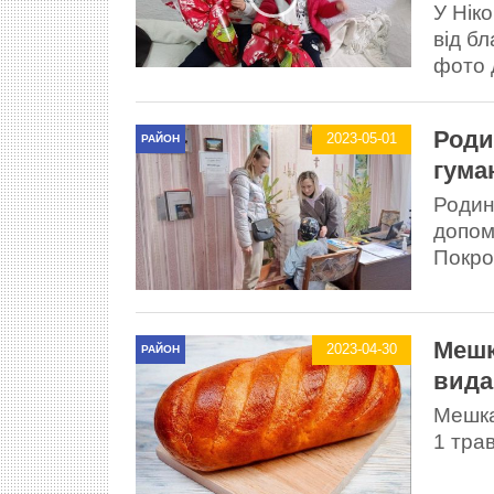
У Нік
від б
фото 
Роди
2023-05-01
РАЙОН
гума
Родин
допом
Покров
Мешк
2023-04-30
РАЙОН
вида
Мешка
1 тра