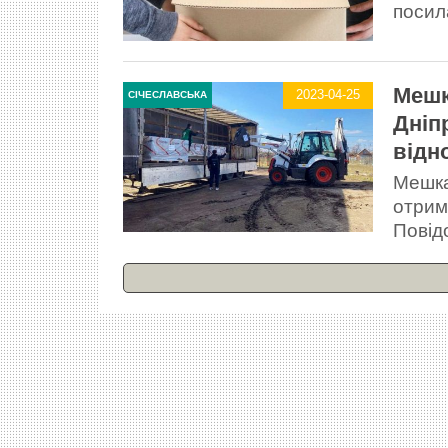
посил
Мешк
2023-04-25
СІЧЕСЛАВСЬКА
Дніп
відн
Мешка
отрим
Повід