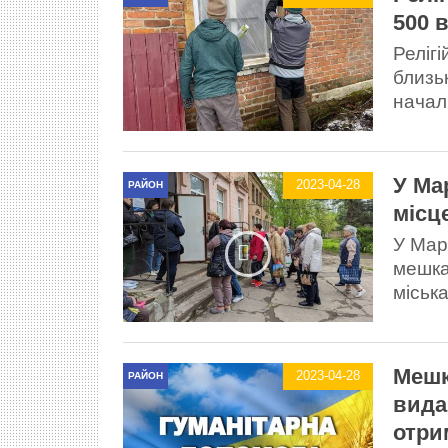
500 
Реліг
близь
начал
У Ма
2023-04-28
РАЙОН
місц
У Мар
мешка
міська
Мешк
2023-04-28
РАЙОН
вида
отри