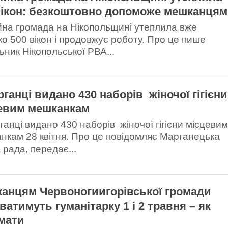
вікон: безкоштовно допоможе мешканцям
ійна громада на Нікопольщині утеплила вже
ко 500 вікон і продовжує роботу. Про це пише
ьник Нікопольської РВА...
рганці видано 430 наборів жіночої гігієни
евим мешканкам
ганці видано 430 наборів жіночої гігієни місцеви
нкам 28 квітня. Про це повідомляє Марганецька
 рада, передає...
анцям Червоногиигорівської громади
ватимуть гуманітарку 1 і 2 травня – як
мати