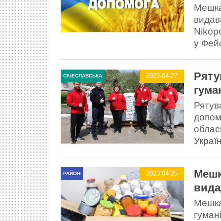
Мешка
видав
Nikop
у Фей
Ряту
2023-04-27
СІЧЕСЛАВСЬКА
гума
Рятув
допом
облас
Украї
Мешк
2023-04-25
РАЙОН
вида
Мешка
гуман