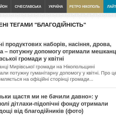
АЙОН
СІЧЕСЛАВСЬКА
УКРАЇНА
РЕТРО НІКОПОЛЬ
ЛАЙ
НІ ТЕГАМИ "БЛАГОДІЙНІСТЬ"
чі продуктових наборів, насіння, дрова,
єна – потужну допомогу отримали мешканц
вської громади у квітні
нці Мирівської громади на Нікопольщині
али потужну гуманітарну допомогу у квітні. Про ц
мляється на офіційні сторінці громади...
льки щастя ми не бачили давно»: у
полі дітлахи-підопічні фонду отримали
дощі від благодійників (фото)