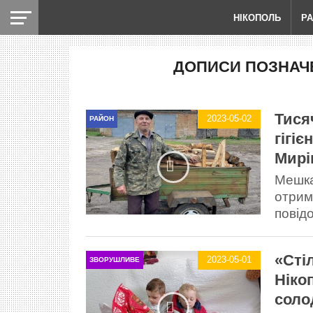
НІКОПОЛЬ
Р
ДОПИСИ ПОЗНАЧЕ
Тися
2023-05-02
РАЙОН
гігі
Мирі
Мешка
отрим
повідо
«Сті
2023-05-01
ЗВОРУШЛИВЕ
Ніко
соло