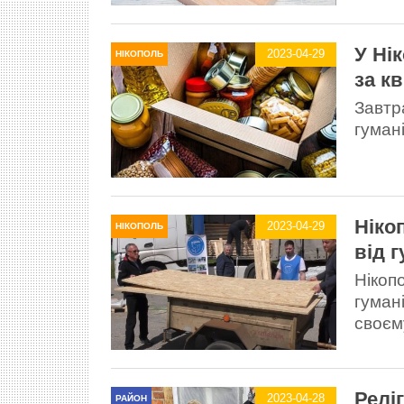
У Ні
2023-04-29
НІКОПОЛЬ
за к
Завтр
гумані
Ніко
2023-04-29
НІКОПОЛЬ
від г
Нікоп
гумані
своєм
Релі
2023-04-28
РАЙОН