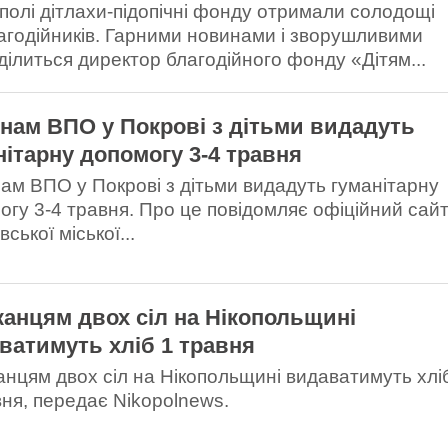
ополі дітлахи-підопічні фонду отримали солодощі
лагодійників. Гарними новинами і зворушливими
ділиться директор благодійного фонду «Дітям...
нам ВПО у Покрові з дітьми видадуть
нітарну допомогу 3-4 травня
ам ВПО у Покрові з дітьми видадуть гуманітарну
огу 3-4 травня. Про це повідомляє офіційний сай
ської міської...
анцям двох сіл на Нікопольщині
ватимуть хліб 1 травня
нцям двох сіл на Нікопольщині видаватимуть хлі
вня, передає Nikopolnews.