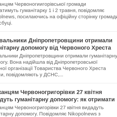
нцям Червоногиигорівської громади
атимуть гуманітарку 1 і 2 травня, повідомляє
olnews, посилаючись на офіційну сторінку громад
сбуці.
вальники Дніпропетровщини отримали
нітарну допомогу від Червоного Хреста
альники Дніпропетровщини отримали гуманітарн
огу. Вона надійшла від Дніпропетровської
ної організації Товариства Червоного Хреста
ни, повідомляють у ДСНС,...
анцям Червоногригорівки 27 квітня
дуть гуманітарну допомогу: як отримати
нцям Червоногригорівки 27 квітня видадуть
ітарну допомогу. Повідомляє Nikopolnews з