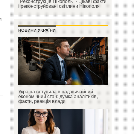
"Реконструкція Нікополь" - Цікаві факти
і реконструйовані світлини Нікополя
и
НОВИНИ УКРАЇНИ
у
Україна вступила в надзвичайний
економічний стан: думка аналітиків,
факти, реакція влади