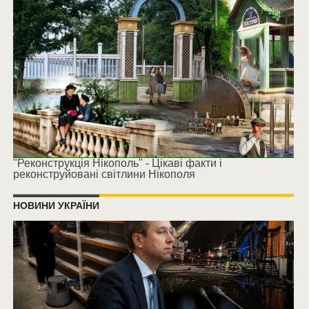
"Реконструкція Нікополь" - Цікаві факти і
реконструйовані світлини Нікополя
НОВИНИ УКРАЇНИ