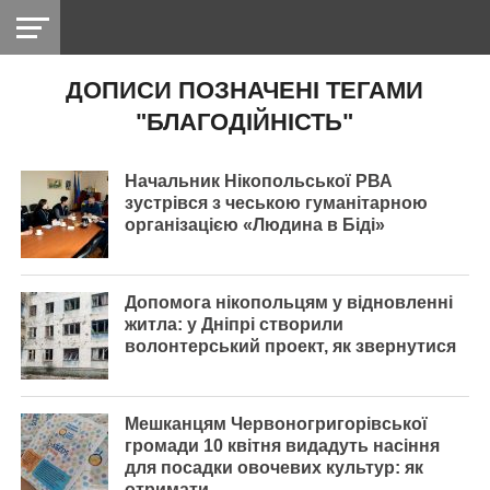
ДОПИСИ ПОЗНАЧЕНІ ТЕГАМИ
НІКОПОЛЬ
РАДІО
РАЙОН
СІЧЕСЛАВСЬКА
УКРАЇНА
РЕТРО
ЛАЙТ
УКРАЇНА
ДОПОМОГА
"БЛАГОДІЙНІСТЬ"
НІКОПОЛЬ
Начальник Нікопольської РВА
зустрівся з чеською гуманітарною
організацією «Людина в Біді»
Допомога нікопольцям у відновленні
житла: у Дніпрі створили
волонтерський проект, як звернутися
Мешканцям Червоногригорівської
громади 10 квітня видадуть насіння
для посадки овочевих культур: як
отримати