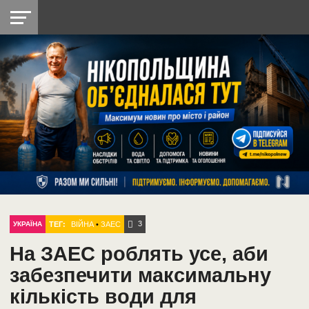
НІКОПОЛЬ
РАДІО
РАЙОН
СІЧЕСЛАВСЬКА
УКРАЇНА
РЕТРО
ЛАЙТ
УКРАЇНА
ДОПОМОГА
НІКОПОЛЬ
3
ТЕГ:
ВІЙНА
•
ЗАЕС
УКРАЇНА
На ЗАЕС роблять усе, аби
забезпечити максимальну
кількість води для