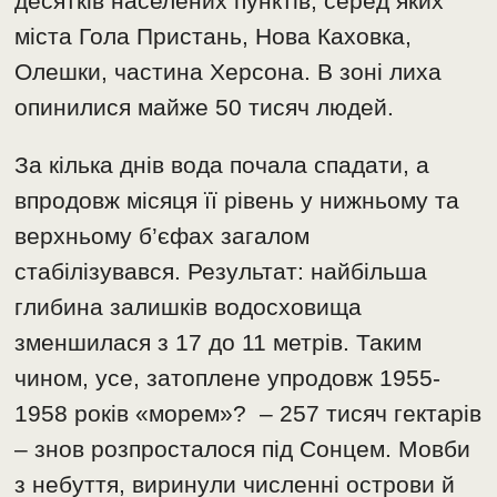
десятків населених пунктів, серед яких
міста Гола Пристань, Нова Каховка,
Олешки, частина Херсона. В зоні лиха
опинилися майже 50 тисяч людей.
За кілька днів вода почала спадати, а
впродовж місяця її рівень у нижньому та
верхньому б’єфах загалом
стабілізувався. Результат: найбільша
глибина залишків водосховища
зменшилася з 17 до 11 метрів. Таким
чином, усе, затоплене упродовж 1955-
1958 років «морем»? – 257 тисяч гектарів
– знов розпросталося під Сонцем. Мовби
з небуття, виринули численні острови й