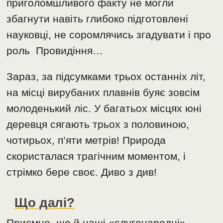
приголомшливого факту не могли
збагнути навіть глибоко підготовлені
науковці, не соромлячись згадувати і про
роль Провидіння…
Зараз, за підсумками трьох останніх літ,
на місці вирубаних плавнів буяє зовсім
молоденький ліс. У багатьох місцях юні
деревця сягають трьох з половиною,
чотирьох, п’яти метрів! Природа
скористалася трагічним моментом, і
стрімко бере своє. Диво з див!
Що далі?
Приємно, що й наші «слугонародні»