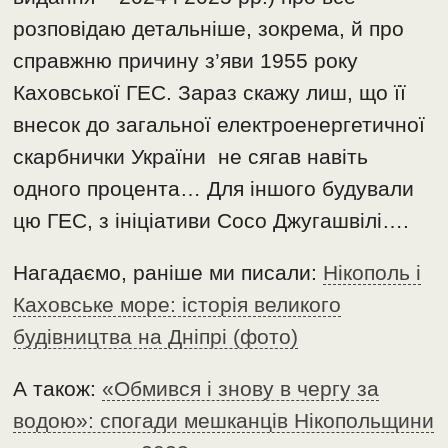
розповідаю детальніше, зокрема, й про
справжню причину з’яви 1955 року
Каховської ГЕС. Зараз скажу лиш, що її
внесок до загальної електроенергетичної
скарбнички України не сягав навіть
одного процента… Для іншого будували
цю ГЕС, з ініціативи Сосо Джугашвілі….
Нагадаємо, раніше ми писали:
Нікополь і
Каховське море: історія великого
будівництва на Дніпрі (фото)
А також:
«Обмився і знову в чергу за
водою»: спогади мешканців Нікопольщини