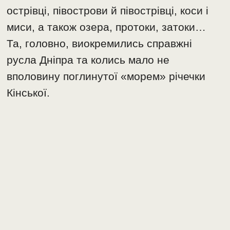
острівці, півострови й півострівці, коси і
миси, а також озера, протоки, затоки…
Та, головно, виокремились справжні
русла Дніпра та колись мало не
вполовину поглинутої «морем» річечки
Кінської.