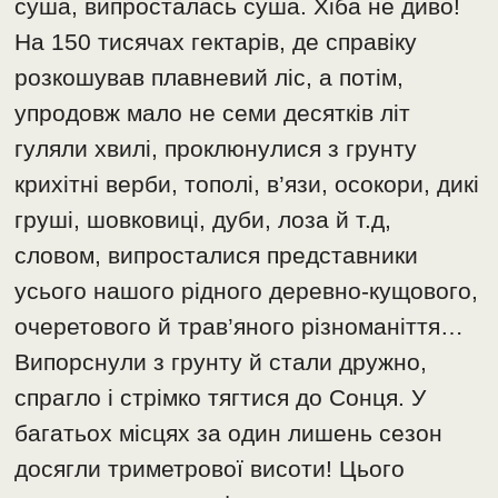
суша, випросталась суша. Хіба не диво!
На 150 тисячах гектарів, де справіку
розкошував плавневий ліс, а потім,
упродовж мало не семи десятків літ
гуляли хвилі, проклюнулися з грунту
крихітні верби, тополі, в’язи, осокори, дикі
груші, шовковиці, дуби, лоза й т.д,
словом, випросталися представники
усього нашого рідного деревно-кущового,
очеретового й трав’яного різноманіття…
Випорснули з грунту й стали дружно,
спрагло і стрімко тягтися до Сонця. У
багатьох місцях за один лишень сезон
досягли триметрової висоти! Цього