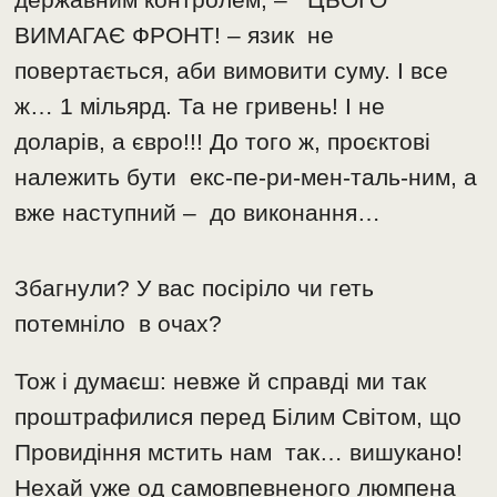
ВИМАГАЄ ФРОНТ! – язик не
повертається, аби вимовити суму. І все
ж… 1 мільярд. Та не гривень! І не
доларів, а євро!!! До того ж, проєктові
належить бути екс-пе-ри-мен-таль-ним, а
вже наступний – до виконання…
Збагнули? У вас посіріло чи геть
потемніло в очах?
Тож і думаєш: невже й справді ми так
проштрафилися перед Білим Світом, що
Провидіння мстить нам так… вишукано!
Нехай уже од самовпевненого люмпена