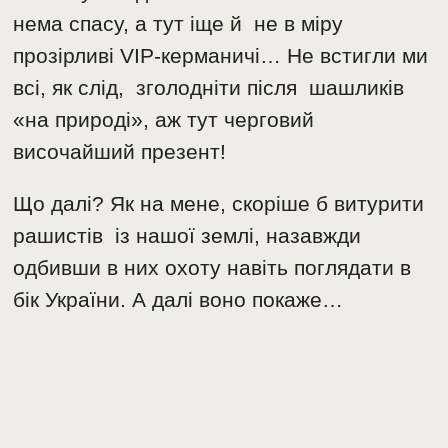
нема спасу, а тут іще й не в міру
прозірливі VIP-керманичі… Не встигли ми
всі, як слід, зголодніти після шашликів
«на природі», аж тут черговий
височайший презент!
Що далі? Як на мене, скоріше б витурити
рашистів із нашої землі, назавжди
одбивши в них охоту навіть поглядати в
бік України. А далі воно покаже…