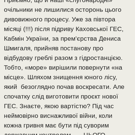
очільники не лишилися осторонь цього
дивовижного процесу. Уже за півтора
місяці (!!!) після підриву Каховської ГЕС,
Кабмін України, за прем’єрства Дениса
Шмигаля, прийняв постанову про
відбудову греблі разом з гідростанцією.
Тобто, «море» вирішили повернути «на
місце». Шляхом знищення юного лісу,
який безоглядно почав воскресати. Але
спочатку слід виготовити проєкт нової
ГЕС. Знаєте, якою вартістю? Під час
неймовірно виснажливої війни, коли
кожна гривня має бути під суворим
державним контролем, – ЦЬОГО