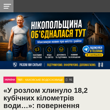
НІКОПОЛЬ
РАДІО
РАЙОН
СІЧЕСЛАВСЬКА
УКРАЇНА
РЕТРО
ЛАЙТ
УКРАЇНА
ДОПОМОГА
НІКОПОЛЬ
91
ТЕГ:
КАХОВСЬКЕ ВОДОСХОВИЩЕ
УКРАЇНА
«У розлом хлинуло 18,2
кубічних кілометрів
води…»: повернення