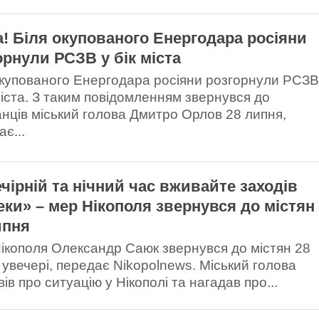
а! Біля окупованого Енергодара росіяни
орнули РСЗВ у бік міста
окупованого Енергодара росіяни розгорнули РСЗ
 міста. З таким повідомленням звернувся до
нців міський голова Дмитро Орлов 28 липня,
є...
ечірній та нічний час вживайте заходів
еки» – мер Нікополя звернувся до містян
ипня
ікополя Олександр Саюк звернувся до містян 28
 увечері, передає Nikopolnews. Міський голова
ів про ситуацію у Нікополі та нагадав про...