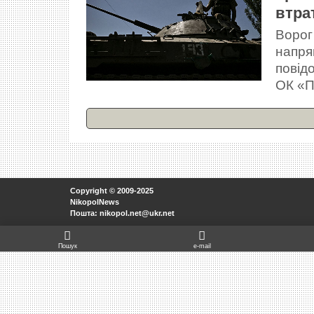
втра
Ворог
напрям
повід
ОК «П
Copyright © 2009-2025
NikopolNews
Пошта: nikopol.net@ukr.net
Пошук
e-mail