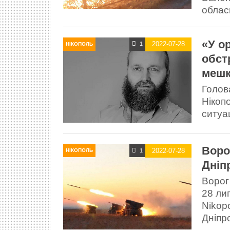
обласн
«У о
2022-07-28
1
НІКОПОЛЬ
обст
мешк
Голов
Нікопо
ситуац
Воро
2022-07-28
1
НІКОПОЛЬ
Дніп
Ворог
28 лип
Nikop
Дніпро