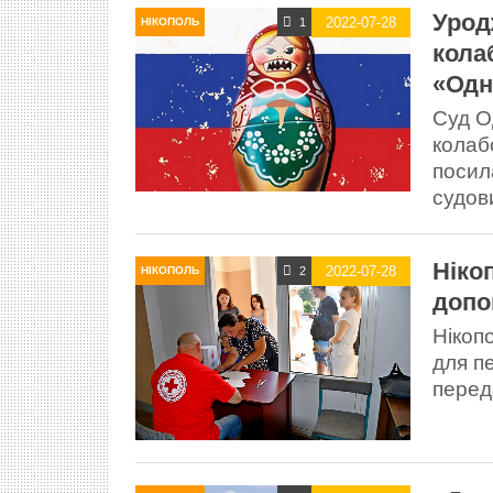
Урод
2022-07-28
1
НІКОПОЛЬ
кола
«Одн
Суд О
колаб
посил
судов
Ніко
2022-07-28
2
НІКОПОЛЬ
допо
Нікоп
для п
перед