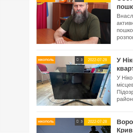
пошк
Внаслі
актив
пошко
розпов
У Ні
2022-07-28
3
НІКОПОЛЬ
квар
У Нік
місце
Підоз
районн
Воро
2022-07-28
3
НІКОПОЛЬ
Крив