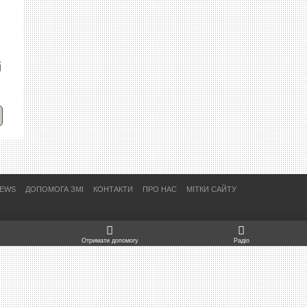
і
NEWS
ДОПОМОГА ЗМІ
КОНТАКТИ
ПРО НАС
МІТКИ САЙТУ
Отримати допомогу
Радіо