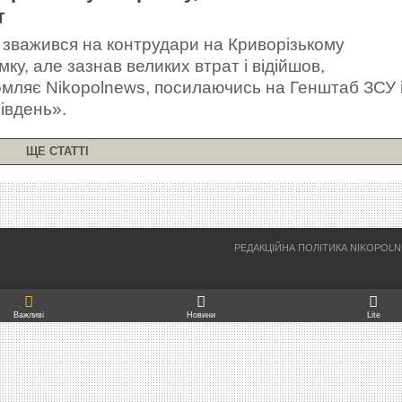
т
 зважився на контрудари на Криворізькому
ку, але зазнав великих втрат і відійшов,
омляє Nikopolnews, посилаючись на Генштаб ЗСУ 
івдень».
ЩЕ СТАТТІ
РЕДАКЦІЙНА ПОЛІТИКА NIKOPOL
Важливі
Новини
Lite