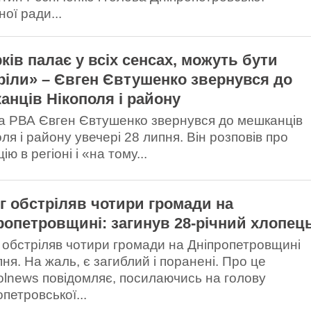
ої ради...
рків палає у всіх сенсах, можуть бути
ріли» – Євген Євтушенко звернувся до
анців Нікополя і району
а РВА Євген Євтушенко звернувся до мешканців
ля і району увечері 28 липня. Він розповів про
ію в регіоні і «на тому...
г обстріляв чотири громади на
ропетровщині: загинув 28-річний хлопец
 обстріляв чотири громади на Дніпропетровщині
ня. На жаль, є загиблий і поранені. Про це
olnews повідомляє, посилаючись на голову
петровської...