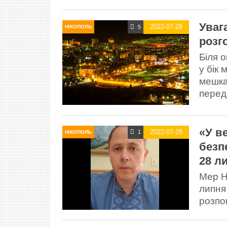
Уваг
2022-07-28
5
НІКОПОЛЬ
розг
Біля 
у бік
мешка
переда
«У в
2022-07-28
1
НІКОПОЛЬ
безп
28 л
Мер Н
липня
розпов