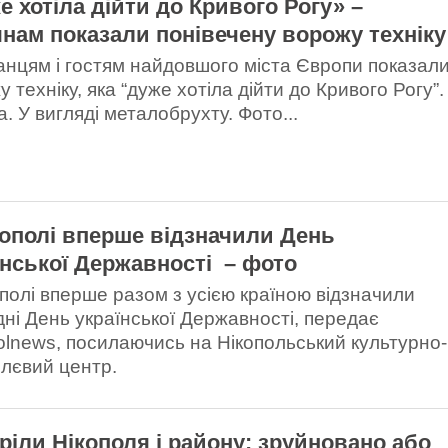
е хотіла дійти до Кривого Рогу» –
янам показали понівечену ворожу техніку
нцям і гостям найдовшого міста Європи показал
 техніку, яка “дуже хотіла дійти до Кривого Рогу”. 
. У вигляді металобрухту. Фото...
кополі вперше відзначили День
їнської Державності – фото
ополі вперше разом з усією країною відзначили
дні День української Державності, передає
olnews, посилаючись на Нікопольський культурно-
ллєвий центр.
ріли Нікополя і району: зруйновано або