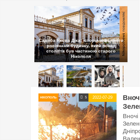
Садиба Якова Діка: історія знищеного
росіянами будинку, який понад
століття був частиною старого
Нікополя
Вноч
2022-07-29
5
НІКОПОЛЬ
Зеле
Вночі 
Зелен
Дніпро
Вален