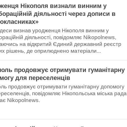
женця Нікополя визнали винним у
бораційній діяльності через дописи в
окласниках»
деси визнав уродженця Нікополя винним у
ораційній діяльності, повідомляє Nikopolnews,
аючись на відкритий Єдиний державний реєстр
их рішень, де оприлюднено матеріали...
поль продовжує отримувати гуманітарну
могу для переселенців
оль продовжує отримувати гуманітарну допомогу
ереселенців, повідомляє Нікопольська міська рада
ає Nikopolnews.