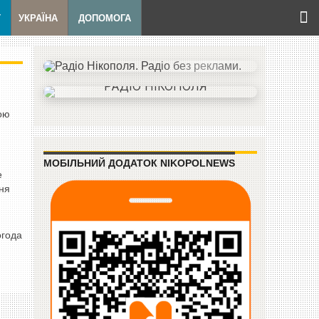
Т
УКРАЇНА
ДОПОМОГА
кою
МОБІЛЬНИЙ ДОДАТОК NIKOPOLNEWS
е
пня
огода