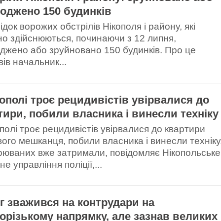
оджено 150 будинків
док ворожих обстрілів Нікополя і району, які
но здійснюються, починаючи з 12 липня,
джено або зруйновано 150 будинків. Про це
ів начальник...
кополі троє рецидивістів увірвалися до
тири, побили власника і винесли техніку
ополі троє рецидивістів увірвалися до квартири
вого мешканця, побили власника і винесли техніку
рюваних вже затримали, повідомляє Нікопольське
е управління поліції,...
г зважився на контрудари на
орізькому напрямку, але зазнав великих