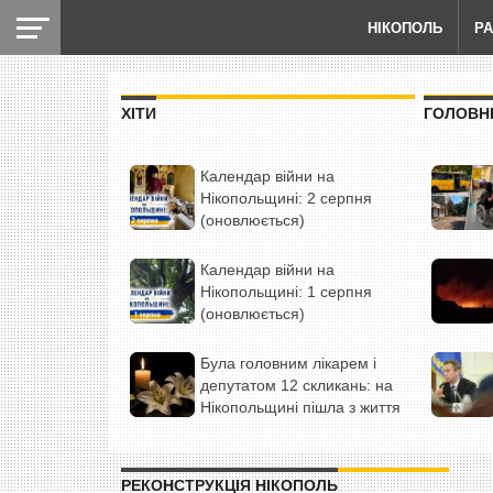
НІКОПОЛЬ
Р
ХІТИ
ГОЛОВН
Календар війни на
Нікопольщині: 2 серпня
(оновлюється)
Календар війни на
Нікопольщині: 1 серпня
(оновлюється)
Була головним лікарем і
депутатом 12 скликань: на
Нікопольщині пішла з життя
людина-історія (фото)
РЕКОНСТРУКЦІЯ НІКОПОЛЬ