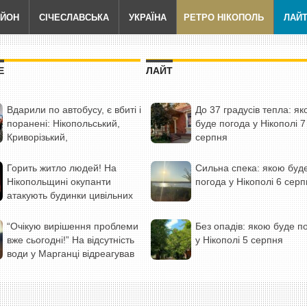
АЙОН
СІЧЕСЛАВСЬКА
УКРАЇНА
РЕТРО НІКОПОЛЬ
ЛАЙ
Е
ЛАЙТ
Вдарили по автобусу, є вбиті і
До 37 градусів тепла: я
поранені: Нікопольський,
буде погода у Нікополі 7
Криворізький,
серпня
Павлоградський, Кам’янський і
Синельниківський райони
Горить житло людей! На
Сильна спека: якою буд
були під атакою ворога (фото)
Нікопольщині окупанти
погода у Нікополі 6 сер
атакують будинки цивільних
дронами із запальною
сумішшю (відео)
“Очікую вирішення проблеми
Без опадів: якою буде п
вже сьогодні!” На відсутність
у Нікополі 5 серпня
води у Марганці відреагував
Прем’єр-міністр