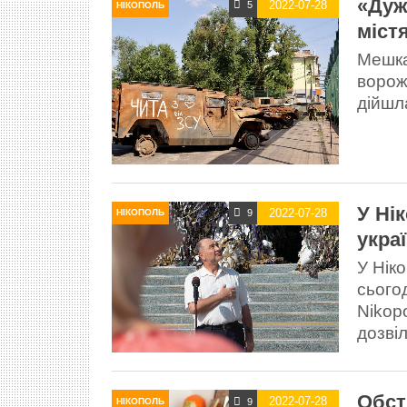
«Дуж
2022-07-28
5
НІКОПОЛЬ
міст
Мешка
ворожу
дійшла
У Ні
2022-07-28
9
НІКОПОЛЬ
укра
У Нік
сього
Nikop
дозві
Обст
2022-07-28
9
НІКОПОЛЬ