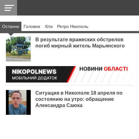
Останнє
Головнe
Хіти
Ретро Нікополь
НІКОПОЛЬ
РАДІО
РАЙОН
СІЧЕСЛАВСЬКА
УКРАЇНА
РЕТРО
ЛАЙТ
УКРАЇНА
ДОПОМОГА
НІКОПОЛЬ
В результате вражеских обстрелов
погиб мирный житель Марьянского
Ситуация в Никополе 18 апреля по
состоянию на утро: обращение
Александра Саюка