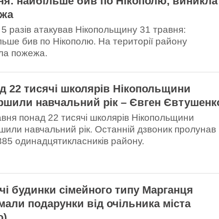
ня: найбільше бив по Нікополю, виникла
жа
 5 разів атакував Нікопольщину 31 травня:
льше бив по Нікополю. На території району
ла пожежа.
д 22 тисячі школярів Нікопольщини
ршили навчальний рік – Євген Євтушенк
авня понад 22 тисячі школярів Нікопольщини
шили навчальний рік. Останній дзвоник пролунав
385 одинадцятикласників району.
чі будинки сімейного типу Марганця
мали подарунки від очільника міста
о)