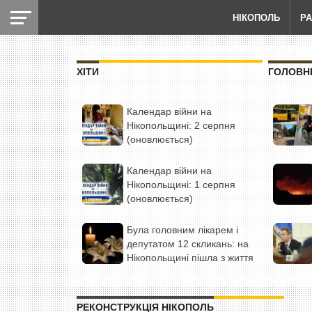
НІКОПОЛЬ
Р
ХІТИ
ГОЛОВН
Календар війни на
Нікопольщині: 2 серпня
(оновлюється)
Календар війни на
Нікопольщині: 1 серпня
(оновлюється)
Була головним лікарем і
депутатом 12 скликань: на
Нікопольщині пішла з життя
людина-історія (фото)
РЕКОНСТРУКЦІЯ НІКОПОЛЬ