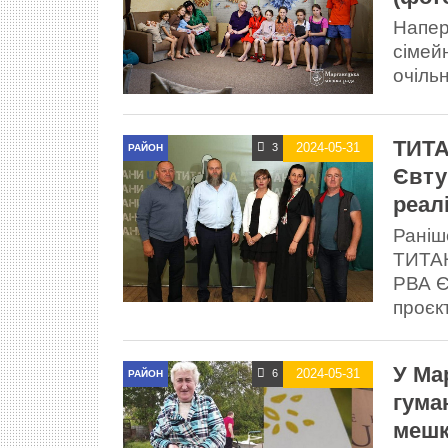
Напер
сімей
очільн
ТИТА
2024-05-31
3
РАЙОН
Євту
реал
Раніш
ТИТАН
РВА Є
проєкт
У Ма
2024-05-31
6
РАЙОН
гума
мешк