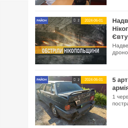
Надв
2024-06-01
2
РАЙОН
Ніко
Євту
Надве
дроно
5 ар
2024-06-01
2
РАЙОН
армі
1 чер
постр