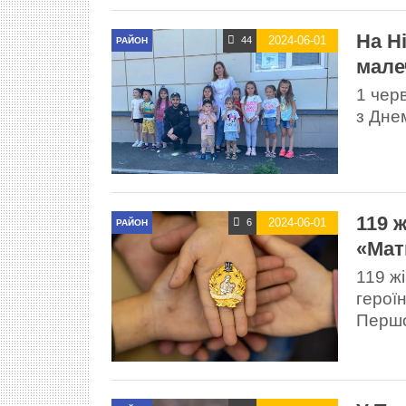
На Н
2024-06-01
44
РАЙОН
мале
1 чер
з Дне
119 
2024-06-01
6
РАЙОН
«Мат
119 ж
героїн
Першо