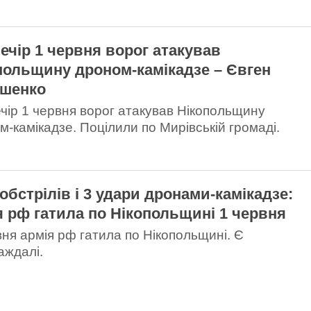
ечір 1 червня ворог атакував
польщину дроном-камікадзе – Євген
шенко
чір 1 червня ворог атакував Нікопольщину
м-камікадзе. Поцілили по Мирівській громаді.
тобстрілів і 3 удари дронами-камікадзе:
я рф гатила по Нікопольщині 1 червня
вня армія рф гатила по Нікопольщині. Є
аждалі.