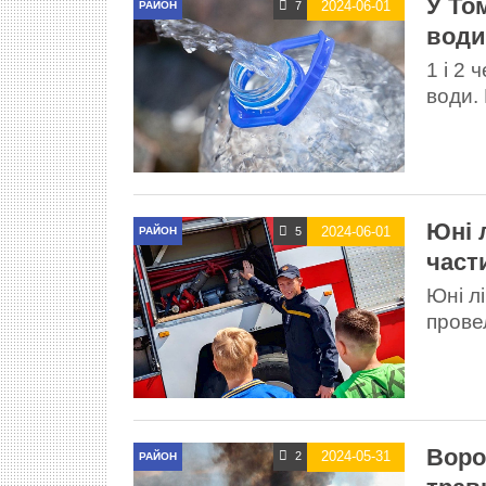
У То
2024-06-01
7
РАЙОН
води
1 і 2 
води. 
Юні 
2024-06-01
5
РАЙОН
част
Юні л
прове
Воро
2024-05-31
2
РАЙОН