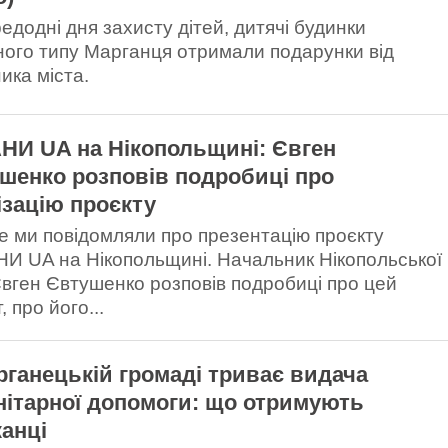
едодні дня захисту дітей, дитячі будинки
ного типу Марганця отримали подарунки від
ика міста.
НИ UA на Нікопольщині: Євген
шенко розповів подробиці про
ізацію проєкту
е ми повідомляли про презентацію проєкту
И UA на Нікопольщині. Начальник Нікопольської
вген Євтушенко розповів подробиці про цей
, про його...
рганецькій громаді триває видача
нітарної допомоги: що отримують
анці