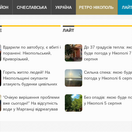
АЙОН
СІЧЕСЛАВСЬКА
УКРАЇНА
РЕТРО НІКОПОЛЬ
ЛАЙ
Е
ЛАЙТ
Вдарили по автобусу, є вбиті і
До 37 градусів тепла: я
поранені: Нікопольський,
буде погода у Нікополі 7
Криворізький,
серпня
Павлоградський, Кам’янський і
Синельниківський райони
Горить житло людей! На
Сильна спека: якою буд
були під атакою ворога (фото)
Нікопольщині окупанти
погода у Нікополі 6 сер
атакують будинки цивільних
дронами із запальною
сумішшю (відео)
“Очікую вирішення проблеми
Без опадів: якою буде п
вже сьогодні!” На відсутність
у Нікополі 5 серпня
води у Марганці відреагував
Прем’єр-міністр