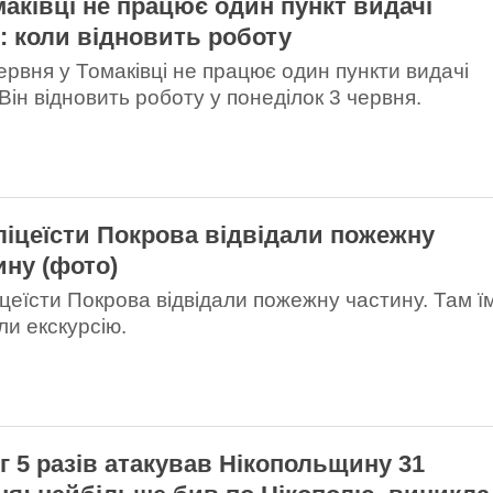
маківці не працює один пункт видачі
: коли відновить роботу
червня у Томаківці не працює один пункти видачі
Він відновить роботу у понеділок 3 червня.
ліцеїсти Покрова відвідали пожежну
ину (фото)
іцеїсти Покрова відвідали пожежну частину. Там ї
ли екскурсію.
г 5 разів атакував Нікопольщину 31