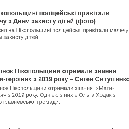
ікопольщині поліцейські привітали
чу з Днем захисту дітей (фото)
вня на Нікопольщині поліцейські привітали малечу
м захисту дітей.
жінок Нікопольщини отримали звання
и-героїня» з 2019 року – Євген Євтушенк
інок Нікопольщини отримали звання «Мати-
я» з 2019 року. Однією з них є Ольга Ходак з
травневської громади.