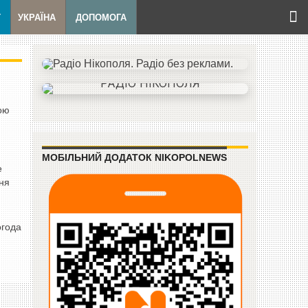
Т
УКРАЇНА
ДОПОМОГА
кою
МОБІЛЬНИЙ ДОДАТОК NIKOPOLNEWS
е
пня
огода