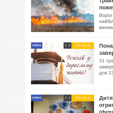
трав
поже
Ворог
найбі
виник
Пона
2024-05-31
6
РАЙОН
заве
31 тр
завер
для 1
Дитя
2024-05-31
2
РАЙОН
отри
(фот