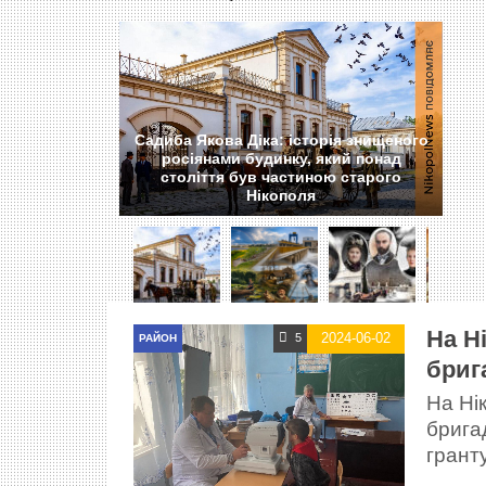
Садиба Якова Діка: історія знищеного
росіянами будинку, який понад
століття був частиною старого
Нікополя
На Н
2024-06-02
5
РАЙОН
бриг
На Ні
брига
грант