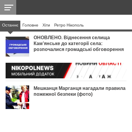
Останнє
Головнe
Хіти
Ретро Нікополь
НІКОПОЛЬ
РАДІО
РАЙОН
СІЧЕСЛАВСЬКА
УКРАЇНА
РЕТРО
ЛАЙТ
УКРАЇНА
ДОПОМОГА
НІКОПОЛЬ
ОНОВЛЕНО. Віднесення селища
Кам’янське до категорії села:
розпочалися громадські обговорення
Мешканця Марганця нагадали правила
пожежної безпеки (фото)