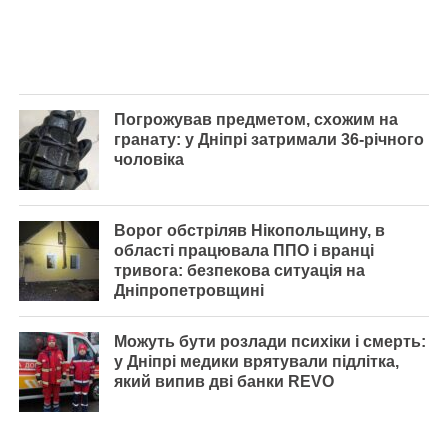
Погрожував предметом, схожим на
гранату: у Дніпрі затримали 36-річного
чоловіка
Ворог обстріляв Нікопольщину, в
області працювала ППО і вранці
тривога: безпекова ситуація на
Дніпропетровщині
Можуть бути розлади психіки і смерть:
у Дніпрі медики врятували підлітка,
який випив дві банки REVO