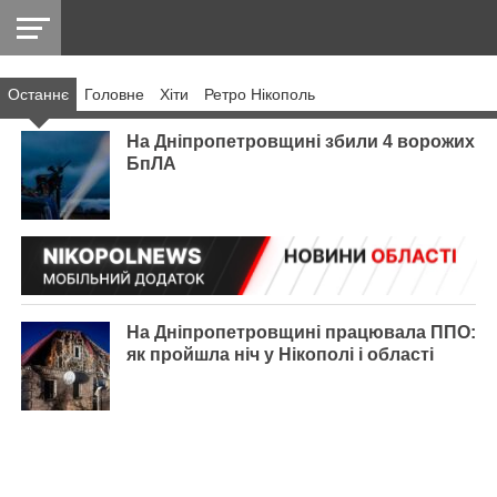
Останнє
Головнe
Хіти
Ретро Нікополь
НІКОПОЛЬ
РАДІО
РАЙОН
СІЧЕСЛАВСЬКА
УКРАЇНА
РЕТРО
ЛАЙТ
УКРАЇНА
ДОПОМОГА
НІКОПОЛЬ
На Дніпропетровщині збили 4 ворожих
БпЛА
На Дніпропетровщині працювала ППО:
як пройшла ніч у Нікополі і області