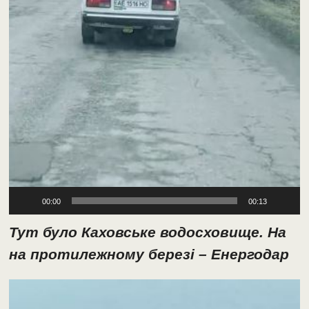
00:00
00:13
Тут було Каховське водосховище. На
на протилежному березі – Енергодар
Відеопрогравач