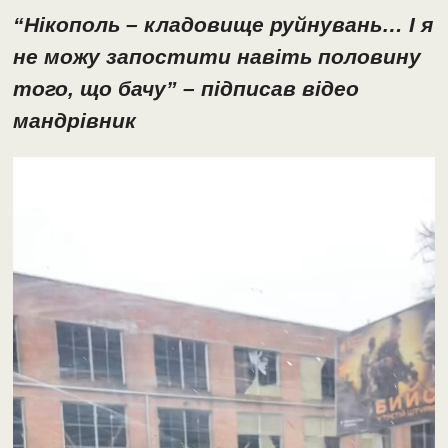
“Нікополь – кладовище руйнувань… І я
не можу запостити навіть половину
того, що бачу” – підписав відео
мандрівник
Відеопрогравач