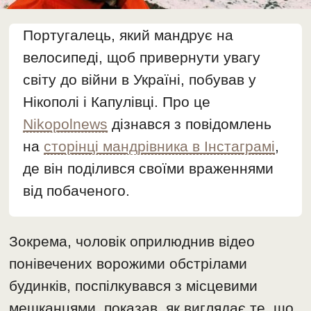
Португалець, який мандрує на
велосипеді, щоб привернути увагу
світу до війни в Україні, побував у
Нікополі і Капулівці. Про це
Nikopolnews
дізнався з повідомлень
на
сторінці мандрівника в Інстаграмі
,
де він поділився своїми враженнями
від побаченого.
Зокрема, чоловік оприлюднив відео
понівечених ворожими обстрілами
будинків, поспілкувався з місцевими
мешканцями, показав, як виглядає те, що