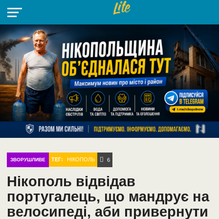
НІКОПОЛЬ
РАДІО
РАЙОН
СІЧЕСЛАВСЬКА
УКРАЇНА
РЕТРО
ЛАЙТ
УКРАЇНА
ДОПОМОГА
НІКОПОЛЬ
ТЕГ:
НІКОПОЛЬ
ЗВОРУШЛИВЕ
6
Нікополь відвідав
португалець, що мандрує на
велосипеді, аби привернути