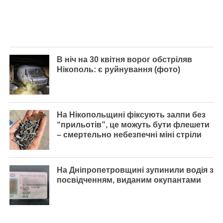
В ніч на 30 квітня ворог обстріляв
Нікополь: є руйнування (фото)
На Нікопольщині фіксують залпи без
“прильотів”, це можуть бути флешети
– смертельно небезпечні міні стріли
На Дніпропетровщині зупинили водія з
посвідченням, виданим окупантами