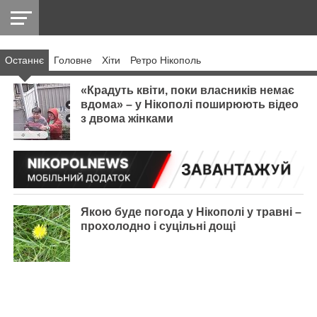
Останнє
Головнe
Хіти
Ретро Нікополь
НІКОПОЛЬ
РАДІО
РАЙОН
СІЧЕСЛАВСЬКА
УКРАЇНА
РЕТРО
ЛАЙТ
УКРАЇНА
ДОПОМОГА
НІКОПОЛЬ
«Крадуть квіти, поки власників немає
вдома» – у Нікополі поширюють відео
з двома жінками
Якою буде погода у Нікополі у травні –
прохолодно і суцільні дощі