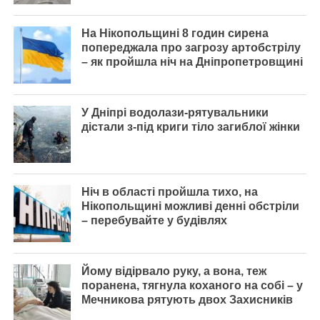
На Нікопольщинi 8 годин сирена
попереджала про загрозу артобстрілу
– як пройшла ніч на Дніпропетровщині
У Дніпрі водолази-рятувальники
дістали з-під криги тіло загиблої жінки
Ніч в області пройшла тихо, на
Нікопольщині можливі денні обстріли
– перебувайте у будівлях
Йому відірвало руку, а вона, теж
поранена, тягнула коханого на собі – у
Мечникова рятують двох Захисників