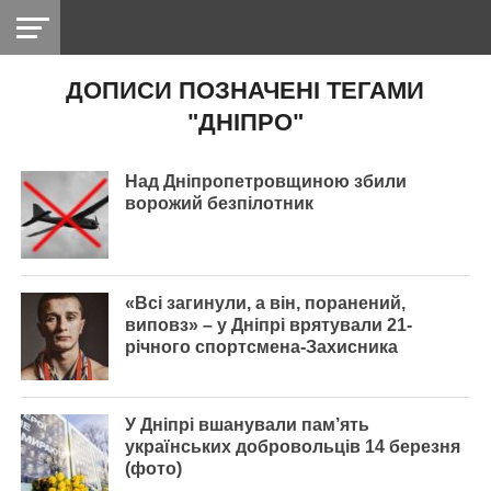
ДОПИСИ ПОЗНАЧЕНІ ТЕГАМИ
НІКОПОЛЬ
РАДІО
РАЙОН
СІЧЕСЛАВСЬКА
УКРАЇНА
РЕТРО
ЛАЙТ
УКРАЇНА
ДОПОМОГА
"ДНІПРО"
НІКОПОЛЬ
Над Дніпропетровщиною збили
ворожий безпілотник
«Всі загинули, а він, поранений,
виповз» – у Дніпрі врятували 21-
річного спортсмена-Захисника
У Дніпрі вшанували пам’ять
українських добровольців 14 березня
(фото)