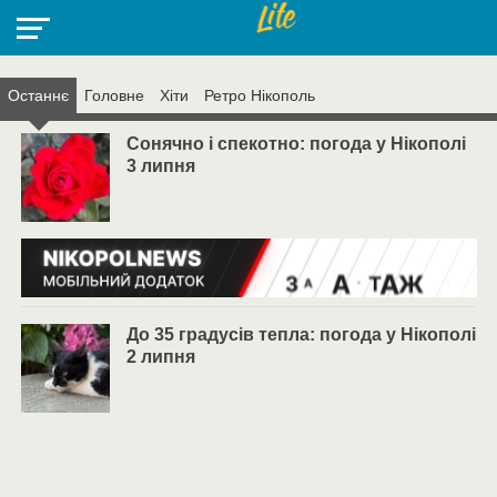
Останнє
Головнe
Хіти
Ретро Нікополь
НІКОПОЛЬ
РАДІО
РАЙОН
СІЧЕСЛАВСЬКА
УКРАЇНА
РЕТРО
ЛАЙТ
УКРАЇНА
ДОПОМОГА
НІКОПОЛЬ
Сонячно і спекотно: погода у Нікополі
3 липня
До 35 градусів тепла: погода у Нікополі
2 липня