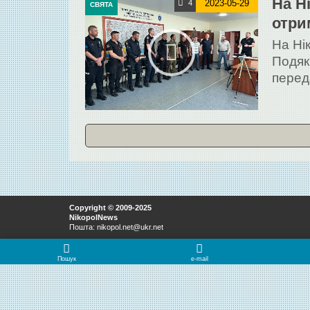
На Н
2023-05-29
4
СВЯТА
отри
На Ні
Подяк
перед
Copyright © 2009-2025
NikopolNews
Пошта: nikopol.net@ukr.net
Пошук
e-mail