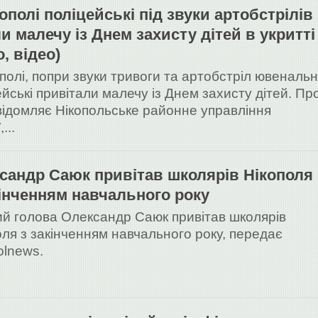
кополі поліцейські під звуки артобстрілів
ли малечу із Днем захисту дітей в укритті
, відео)
ополі, попри звуки тривоги та артобстріл ювенальн
ейські привітали малечу із Днем захисту дітей. Пр
відомляє Нікопольське районне управління
,...
сандр Саюк привітав школярів Нікополя
кінченням навчального року
ий голова Олександр Саюк привітав школярів
оля з закінченням навчального року, передає
olnews.