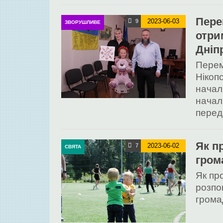
Пере
2023-06-03
9
ЗВОРУШЛИВЕ
отри
Дніп
Перем
Нікоп
начал
начал
переда
Як п
2023-06-02
7
СВЯТА
гром
Як пр
розпо
грома