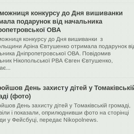
можниця конкурсу до Дня вишиванки
мала подарунок від начальника
ропетровської ОВА
ожниця конкурсу до Дня вишиванки з
ольщини Аріна Євтушенко отримала подарунок ві
ьника Дніпропетровської ОВА. Повідомив
ьник Нікопольської РВА Євген Євтушенко,
є...
ройшов День захисту дітей у Томаківські
аді (фото)
ойшов День захисту дітей у Томаківській громаді,
віли і показали, оприлюднивши фото на сторінці
ди у Фейсбуці, передає Nikopolnews.