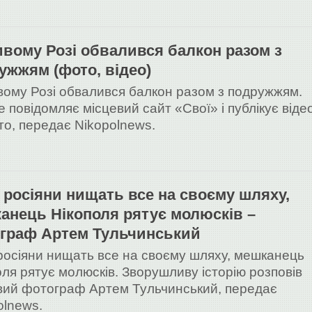
ивому Розі обвалився балкон разом з
ужжям (фото, відео)
вому Розі обвалився балкон разом з подружжям.
е повідомляє місцевий сайт «Свої» і публікує віде
то, передає Nikopolnews.
 росіяни нищать все на своєму шляху,
анець Нікополя рятує молюсків –
граф Артем Тульчинський
росіяни нищать все на своєму шляху, мешканець
оля рятує молюсків. Зворушливу історію розповів
вий фотограф Артем Тульчинський, передає
olnews.