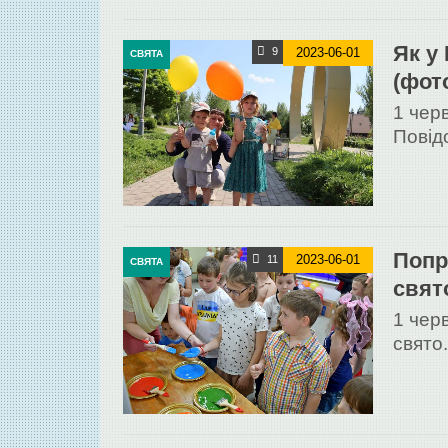
Як у
2023-06-01
9
СВЯТА
(фото
1 чер
Повід
Попр
2023-06-01
11
СВЯТА
свят
1 черв
свято