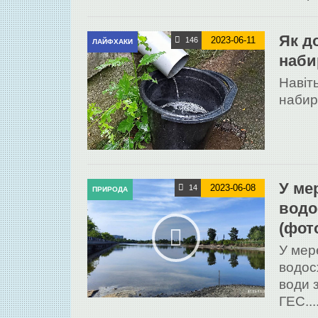
Як д
2023-06-11
146
ЛАЙФХАКИ
наби
Навіт
набир
У ме
2023-06-08
14
ПРИРОДА
водо
(фото
У мер
водос
води 
ГЕС...