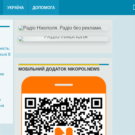
УКРАЇНА
ДОПОМОГА
ність:
полі 8
МОБІЛЬНИЙ ДОДАТОК NIKOPOLNEWS
кою
е
пня