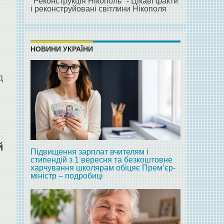
"Реконструкція Нікополь" - Цікаві факти
і реконструйовані світлини Нікополя
НОВИНИ УКРАЇНИ
д
й
Підвищення зарплат вчителям і
стипендій з 1 вересня та безкоштовне
харчування школярам обіцяє Прем’єр-
міністр – подробиці