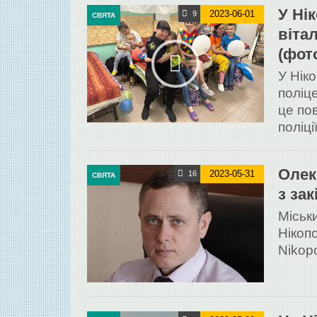
У Ні
2023-06-01
9
СВЯТА
віта
(фото
У Нік
поліц
це по
поліції
Олек
2023-05-31
16
СВЯТА
з за
Міськ
Нікоп
Nikop