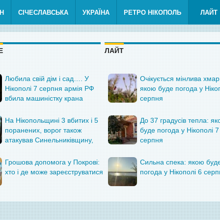
Н
СІЧЕСЛАВСЬКА
УКРАЇНА
РЕТРО НІКОПОЛЬ
ЛАЙТ
Е
ЛАЙТ
Любила свій дім і сад…. У
Очікується мінлива хмар
Нікополі 7 серпня армія РФ
якою буде погода у Ніко
вбила машиністку крана
серпня
(фото)
На Нікопольщині 3 вбитих і 5
До 37 градусів тепла: я
поранених, ворог також
буде погода у Нікополі 7
атакував Синельниківщину,
серпня
Кам’янський, Криворізький і
Дніпровський райони (фото)
Грошова допомога у Покрові:
Сильна спека: якою буд
хто і де може зареєструватися
погода у Нікополі 6 сер