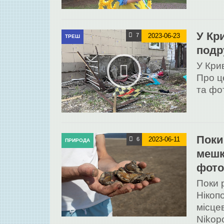
У Кр
2023-06-23
7
ТРЕШ
подр
У Кри
Про ц
та фо
Поки
2023-06-11
6
ПРИРОДА
мешк
фото
Поки 
Нікоп
місце
Nikop