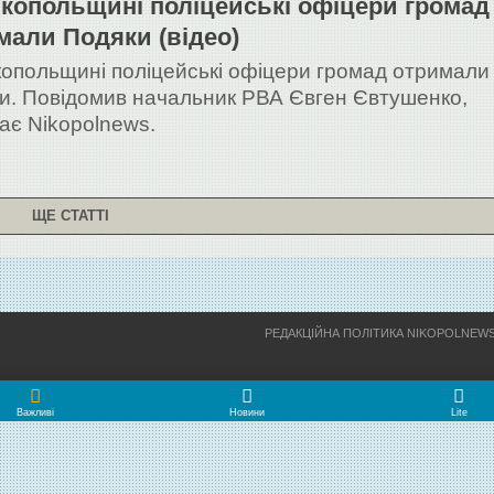
ікопольщині поліцейські офіцери громад
мали Подяки (відео)
копольщині поліцейські офіцери громад отримали
и. Повідомив начальник РВА Євген Євтушенко,
ає Nikopolnews.
ЩЕ СТАТТІ
РЕДАКЦІЙНА ПОЛІТИКА NIKOPOLNEW
Важливі
Новини
Lite