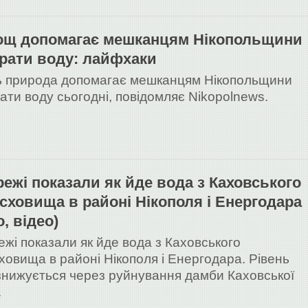
ощ допомагає мешканцям Нікопольщини
рати воду: лайфхаки
ь природа допомагає мешканцям Нікопольщини
ати воду сьогодні, повідомляє Nikopolnews.
режі показали як йде вода з Каховського
сховища в районі Нікополя і Енергодара
, відео)
ежі показали як йде вода з Каховського
ховища в районі Нікополя і Енергодара. Рівень
знижується через руйнування дамби Каховської
.