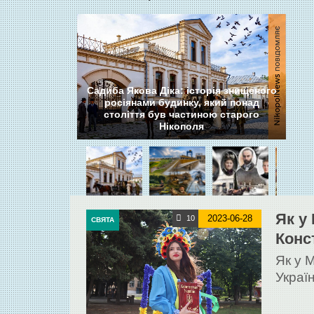
Садиба Якова Діка: історія знищеного
росіянами будинку, який понад
століття був частиною старого
Нікополя
Як у
2023-06-28
10
СВЯТА
Конс
Як у 
Украї