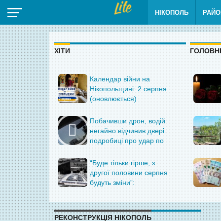
НІКОПОЛЬ
РАЙО
ХІТИ
ГОЛОВН
Календар війни на
Нікопольщині: 2 серпня
(оновлюється)
Побачивши дрон, водій
негайно відчинив двері:
подробиці про удар по
маршрутці біля
Нікополя і відео після
“Буде тільки гірше, з
атаки оприлюднили у
другої половини серпня
поліції
будуть зміни”:
звернення до
мешканців Енергодара
РЕКОНСТРУКЦІЯ НІКОПОЛЬ