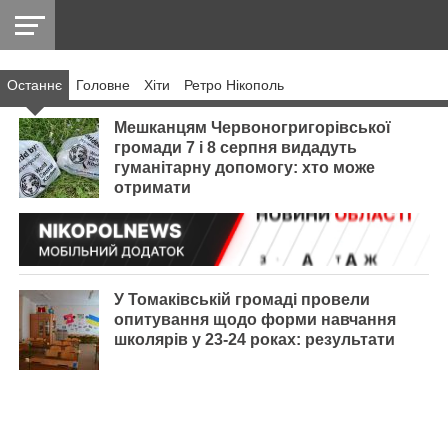
Останнє
Головнe
Хіти
Ретро Нікополь
НІКОПОЛЬ
РАДІО
РАЙОН
СІЧЕСЛАВСЬКА
УКРАЇНА
РЕТРО
ЛАЙТ
УКРАЇНА
ДОПОМОГА
НІКОПОЛЬ
Мешканцям Червоногригорівської
громади 7 і 8 серпня видадуть
гуманітарну допомогу: хто може
отримати
У Томаківській громаді провели
опитування щодо форми навчання
школярів у 23-24 роках: результати