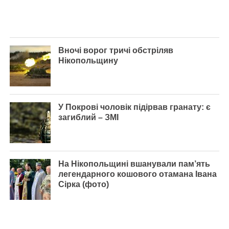
Вночі ворог тричі обстріляв
Нікопольщину
У Покрові чоловік підірвав гранату: є
загиблий – ЗМІ
На Нікопольщині вшанували пам’ять
легендарного кошового отамана Івана
Сірка (фото)