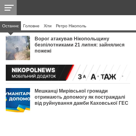
Останнє
Головнe
Хіти
Ретро Нікополь
НІКОПОЛЬ
РАДІО
РАЙОН
СІЧЕСЛАВСЬКА
УКРАЇНА
РЕТРО
ЛАЙТ
УКРАЇНА
ДОПОМОГА
НІКОПОЛЬ
Ворог атакував Нікопольщину
безпілотниками 21 липня: зайнялися
пожежі
Мешканці Мирівської громади
отримають допомогу як постраждалі
від руйнування дамби Каховської ГЕС