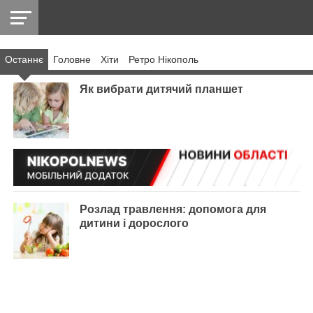
Останнє
Головнe
Хіти
Ретро Нікополь
НІКОПОЛЬ
РАДІО
РАЙОН
СІЧЕСЛАВСЬКА
УКРАЇНА
РЕТРО
ЛАЙТ
УКРАЇНА
ДОПОМОГА
НІКОПОЛЬ
Як вибрати дитячий планшет
Розлад травлення: допомога для
дитини і дорослого