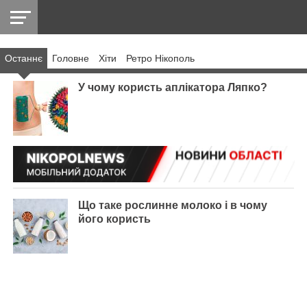
Останнє
Головнe
Хіти
Ретро Нікополь
НІКОПОЛЬ
РАДІО
РАЙОН
СІЧЕСЛАВСЬКА
УКРАЇНА
РЕТРО
ЛАЙТ
УКРАЇНА
ДОПОМОГА
НІКОПОЛЬ
У чому користь аплікатора Ляпко?
Що таке рослинне молоко і в чому
його користь