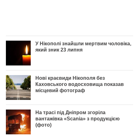
У Нікополі знайшли мертвим чоловіка,
який зник 23 липня
Нові краєвиди Нікополя без
Каховського водосховища показав
місцевий фотограф
На трасі під Дніпром згоріла
вантажівка «Scania» з продукцією
(фото)