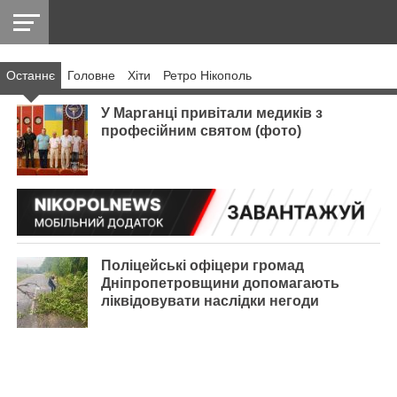
Останнє
Головнe
Хіти
Ретро Нікополь
НІКОПОЛЬ
РАДІО
РАЙОН
СІЧЕСЛАВСЬКА
УКРАЇНА
РЕТРО
ЛАЙТ
УКРАЇНА
ДОПОМОГА
НІКОПОЛЬ
У Марганці привітали медиків з
професійним святом (фото)
Поліцейські офіцери громад
Дніпропетровщини допомагають
ліквідовувати наслідки негоди