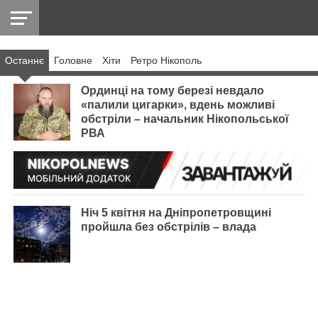
Останнє
Головнe
Хіти
Ретро Нікополь
НІКОПОЛЬ
РАДІО
РАЙОН
СІЧЕСЛАВСЬКА
УКРАЇНА
РЕТРО
ЛАЙТ
УКРАЇНА
ДОПОМОГА
НІКОПОЛЬ
Ординці на тому березі невдало
«палили цигарки», вдень можливі
обстріли – начальник Нікопольської
РВА
Ніч 5 квітня на Дніпропетровщині
пройшла без обстрілів – влада