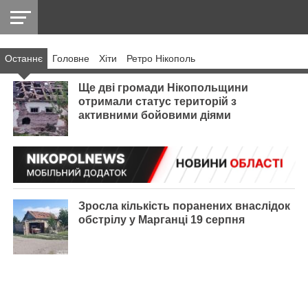
Останнє
Головнe
Хіти
Ретро Нікополь
НІКОПОЛЬ
РАДІО
РАЙОН
СІЧЕСЛАВСЬКА
УКРАЇНА
РЕТРО
ЛАЙТ
УКРАЇНА
ДОПОМОГА
НІКОПОЛЬ
Ще дві громади Нікопольщини
отримали статус територій з
активними бойовими діями
Зросла кількість поранених внаслідок
обстрілу у Марганці 19 серпня