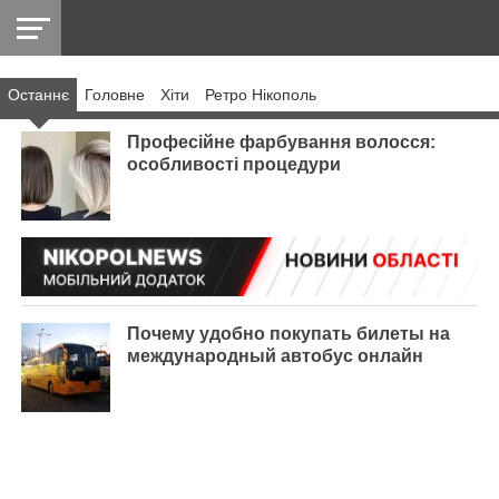
Останнє
Головнe
Хіти
Ретро Нікополь
НІКОПОЛЬ
РАДІО
РАЙОН
СІЧЕСЛАВСЬКА
УКРАЇНА
РЕТРО
ЛАЙТ
УКРАЇНА
ДОПОМОГА
НІКОПОЛЬ
Професійне фарбування волосся:
особливості процедури
Почему удобно покупать билеты на
международный автобус онлайн