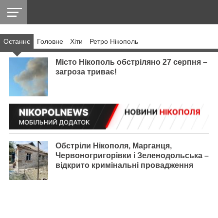
Останнє
Головнe
Хіти
Ретро Нікополь
НІКОПОЛЬ
РАДІО
РАЙОН
СІЧЕСЛАВСЬКА
УКРАЇНА
РЕТРО
ЛАЙТ
УКРАЇНА
ДОПОМОГА
НІКОПОЛЬ
Місто Нікополь обстріляно 27 серпня –
загроза триває!
Обстріли Нікополя, Марганця,
Червоногригорівки і Зеленодольська –
відкрито кримінальні провадження